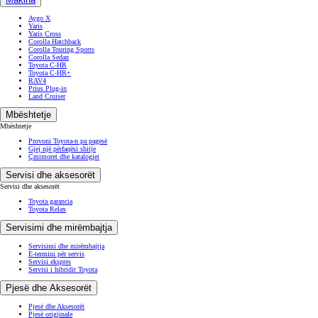
Aygo X
Yaris
Yaris Cross
Corolla Hatchback
Corolla Touring Sports
Corolla Sedan
Toyota C-HR
Toyota C-HR+
RAV4
Prius Plug-in
Land Cruiser
Mbështetje
Mbështetje
Provoni Toyota-n pa pagesë
Gjej një përfaqësi shitje
Çmimoret dhe katalogjet
Servisi dhe aksesorët
Servisi dhe aksesorët
Toyota garancia
Toyota Relax
Servisimi dhe mirëmbajtja
Servisimi dhe mirëmbajtja
E-termini për servis
Servisi ekspres
Servisi i hibridit Toyota
Pjesë dhe Aksesorët
Pjesë dhe Aksesorët
Pjesë origjinale