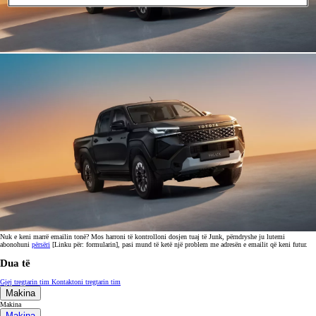
Nuk e keni marrë emailin tonë? Mos harroni të kontrolloni dosjen tuaj të Junk, përndryshe ju lutemi
abonohuni
përsëri
[Linku për: formularin], pasi mund të ketë një problem me adresën e emailit që keni futur.
Dua të
Gjej tregtarin tim
Kontaktoni tregtarin tim
Makina
Makina
Makina