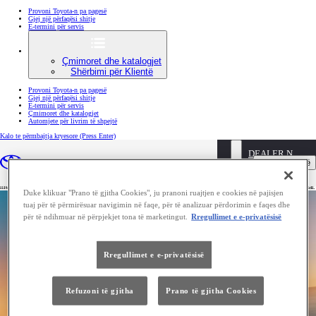
Provoni Toyota-n pa pagesë
Gjej një përfaqësi shitje
E-termini për servis
Çmimoret dhe katalogjet
Shërbimi për Klientë
Provoni Toyota-n pa pagesë
Gjej një përfaqësi shitje
E-termini për servis
Çmimoret dhe katalogjet
Automjete për livrim të shpejtë
Kalo te përmbajtja kryesore
(Press Enter)
DEALER NAME
Faleminderit për interesin tuaj.
Hap menunë
Provoni Toyota-n pa pagesë
Gjej një përfaqësi shitje
Për të përfunduar regjistrimin tuaj të buletinit të ri Toyota Hilux dhe për t'u bërë ndër të parët që marrin lajmet
më të fundit, parashikimet dhe ofertat, ju lutemi klikoni në lidhjen e verifikimit në emailin që ju kemi dërguar.
Duke klikuar "Prano të gjitha Cookies", ju pranoni ruajtjen e cookies në pajisjen
tuaj për të përmirësuar navigimin në faqe, për të analizuar përdorimin e faqes dhe
për të ndihmuar në përpjekjet tona të marketingut.
Rregullimet e e-privatësisë
Rregullimet e e-privatësisë
Refuzoni të gjitha
Prano të gjitha Cookies