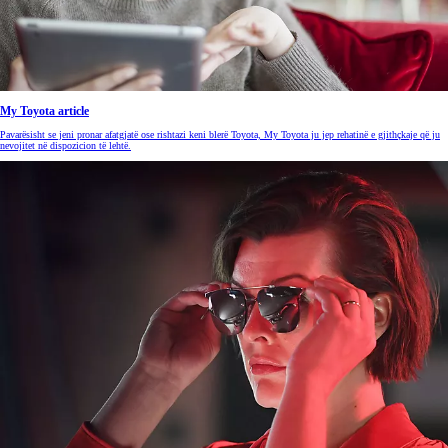
My Toyota article
Pavarësisht se jeni pronar afatgjatë ose rishtazi keni blerë Toyota, My Toyota ju jep rehatinë e gjithçkaje që ju
nevojitet në dispozicion të lehtë.