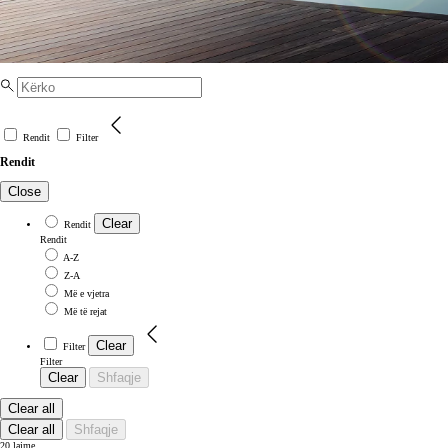
Rendit
Filter
Rendit
Close
Clear
Rendit
Rendit
A-Z
Z-A
Më e vjetra
Më të rejat
Clear
Filter
Filter
Clear
Shfaqje
Clear all
Clear all
Shfaqje
20 lajme