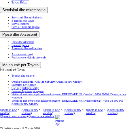
Toyota Relax
Servisimi dhe mirëmbajtja
Servisimi dhe mirëmbajtja
E-termini për servis
Servisi ekspres
Servisi i hibridit Toyota
Pjesë dhe Aksesorët
Pjesë dhe Aksesorët
Pjesë origjinale
Aksesorët dhe mallrat tjera
Asistenca në rrugë
Fushata e servisimit preventiv
Më shumë për Toyota
Më shumë për Toyota
Të rejat dhe ngjarjet
Qendra e kontaktit:
+383 38 600 260
(Opens in new window)
Shërbimi për Klientë
Gjej një përfaqësi shitje
Provoni Toyota-n pa pagesë
Vetëm në rast nevoje për asistencë rrugore - EUROCARE NR (Vendor): 0800 60066
(Opens in new
window)
Vetëm në rast nevoje për asistencë rrugore - EUROCARE NR (Ndërkombëtar): +383 38 600 668
(Opens in new window)
(Opens in new
(Opens in new
(Opens in new
(Opens in new
(Opens in new
(Opens in new
window)
window)
window)
window)
window)
window)
(Opens in new window)
(Opens in new window)
Të drejtat e autorit © Toyota 2026