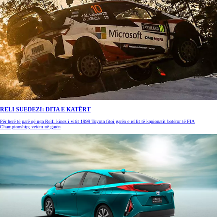
RELI SUEDEZI: DITA E KATËRT
Për herë të parë që nga Relli kinez i vitit 1999 Toyota fitoi garën e rellit të kapionatit botëror të FIA
Championship; vetëm në garën