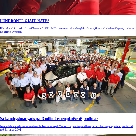
LUNDRONTE GJATË NATËS
Për nder të fillimit të ri të Toyota C-HR, Milla Jovovich dhe shoqëria &quot;figura të njohura&quot; e njohur
në gjithë Evropën
Sa ka ndryshuar yaris pas 3 milionë ekzemplarëve të prodhuar
Nuk është e vështirë të vërehen dallim ndërmjet Yaris-it të parë të prodhuar, i cili doli nga reparti i prodhimit
më 31 janar 2001