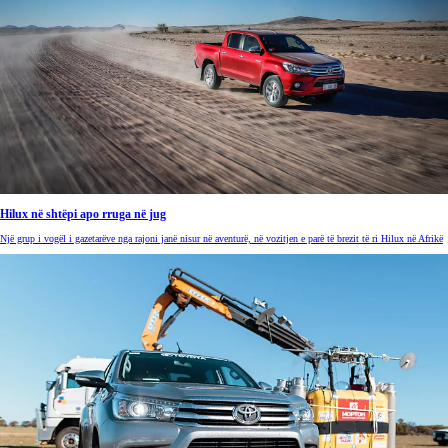
Hilux në shtëpi apo rruga në jug
Një grup i vogël i gazetarëve nga rajoni janë nisur në aventurë, në vozitjen e parë të brezit të ri Hilux në Afrikë