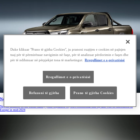
Duke klikuar "Prano të gjitha Cookies", ju pranoni ruajtjen e cookies në pajisjen
tuaj për të përmirësuar navigimin në faqe, për të analizuar përdorimin e faqes dhe
për të ndihmuar në përpjekjet tona të marketingut.
Rregullimet e e-privatësisë
Rregullimet e e-privatësisë
Refuzoni të gjitha
Prano të gjitha Cookies
New Hilux Hybrid 48V Enhances an Invincible Icon
Newest member of the Hilux family joins expanded Toyota Professional line-up and will be introduced in
Europe in mid-2024