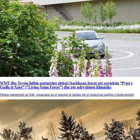
WWF dhe Toyota lidhin partneritet global i bashkuan forcat për projektin “Pyjet e
Gjalla të Azisë” (“Living Asian Forest”) dhe për ndryshimet klimatike
Përmes partneritetit në fjalë, organizatat do të punojnë së bashku për të promovuar ruajtjen e biodiversitetit