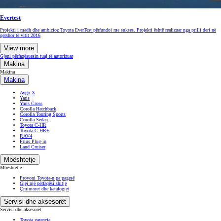
Evertest
Projekti i madh dhe ambicioz Toyota EverTest përfundoi me sukses. Projekti është realizuar nga prilli deri në
qershor të vitit 2016
View more
Gjeni përfaqësuesin tuaj të autorizuar
Makina
Makina
Makina
Aygo X
Yaris
Yaris Cross
Corolla Hatchback
Corolla Touring Sports
Corolla Sedan
Toyota C-HR
Toyota C-HR+
RAV4
Prius Plug-in
Land Cruiser
Mbështetje
Mbështetje
Provoni Toyota-n pa pagesë
Gjej një përfaqësi shitje
Çmimoret dhe katalogjet
Servisi dhe aksesorët
Servisi dhe aksesorët
Toyota garancia