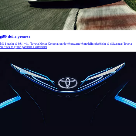
gt86-delna-prenova
Më 1 gusht të këtij viti, Toyota Motor Corporation do të prezantojë modelin pjesërisht të ridizajnuar Toyota
“86” tek të gjithë partnerët e autorizuar