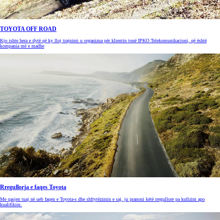
TOYOTA OFF ROAD
Kjo ishte hera e dytë që ky lloj trajnimi u organizua për klientin tonë IPKO Telekomunikacioni, që është
kompania më e madhe
Rregullorja e faqes Toyota
Me qasjen tuaj në ueb faqen e Toyota-s dhe shfrytëzimin e saj, ju pranoni këtë rregullore pa kufizim apo
kualifikim.