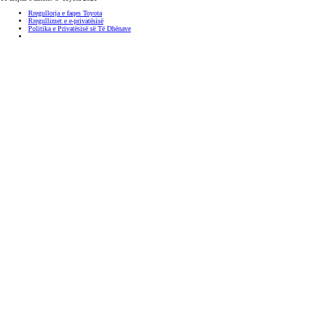
Rregullorja e faqes Toyota
Rregullimet e e-privatësisë
Politika e Privatësisë së Të Dhënave