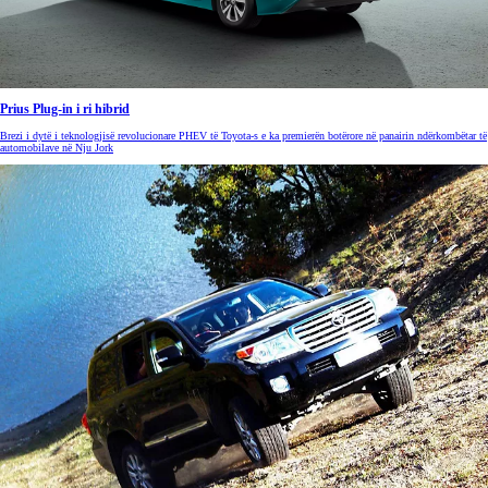
Prius Plug-in i ri hibrid
Brezi i dytë i teknologjisë revolucionare PHEV të Toyota-s e ka premierën botërore në panairin ndërkombëtar të
automobilave në Nju Jork