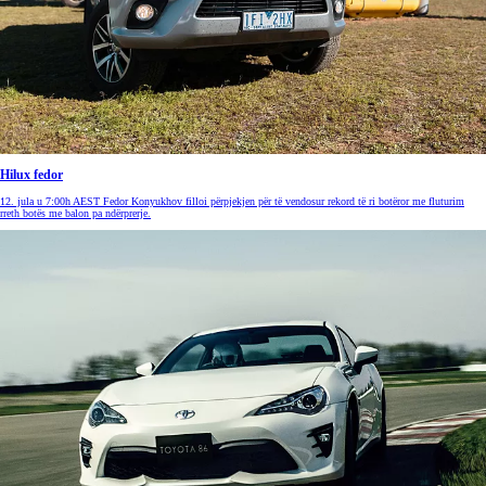
Hilux fedor
12. jula u 7:00h AEST Fedor Konyukhov filloi përpjekjen për të vendosur rekord të ri botëror me fluturim
rreth botës me balon pa ndërprerje.