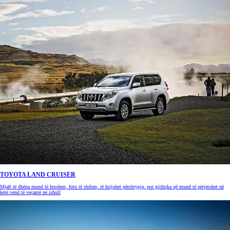
TOYOTA LAND CRUISER
Mjaft të dhëna mund të lexohen, foto të shihen, të krijohet përshtypja, por gjithçka që mund të përjetohet në
këtë vend të veçantë në ishull