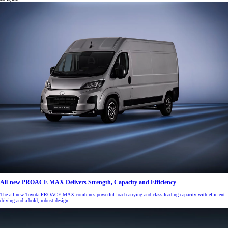
All-new PROACE MAX Delivers Strength, Capacity and Efficiency
The all-new Toyota PROACE MAX combines powerful load carrying and class-leading capacity with efficient
driving and a bold, robust design.