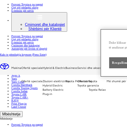
Provoni Toyota-n pa pagesë
Gjej një përfaqësi shitje
E-termini për servis
Çmimoret dhe katalogjet
Shërbimi për Klientë
Provoni Toyota-n pa pagesë
Gjej një përfaqësi shitje
E-termini për servis
Duke klikuar "
Çmimoret dhe katalogjet
të analizuar 
Automjete për livrim të shpejtë
Kalo te përmbajtja kryesore
(Press Enter)
Makina
Rregullim
Makina
Makina
Ofertë speciale
Hybrid & Electric
Business
Servisi dhe aksesorët
Më shumë për 
Makina
Aygo X
Yaris
Ofertë speciale
Zbuloni elektrizimin
Toyota Professional
Ofertat Toyota
Më shumë për 
Yaris Cross
Hybrid Electric
Toyota garancia
Corolla Hatchback
Corolla Touring Sports
Battery Electric
Toyota Relax
Corolla Sedan
Plug-in
Toyota C-HR
Toyota C-HR+
RAV4
Prius Plug-in
Land Cruiser
Mbështetje
Mbështetje
Provoni Toyota-n pa pagesë