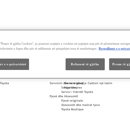
Prano të gjitha Cookies", ju pranoni ruajtjen e cookies në pajisjen tuaj për të përmirësuar navigi
përdorimin e faqes dhe për të ndihmuar në përpjekjet tona të marketingut.
Rregullimet e e-privat
et e e-privatësisë
Refuzoni të gjitha
Prano të g
Provon
Toyota
Toyota
Servisimi dhe mirëmbajtja
Game e gjërë
Caktoni një takim
Servisi ekspres
Ngarkimi
Servisi i hibridit Toyota
Pjesë dhe Aksesorët
Pjesë origjinale
Aksesorët dhe mallrat tjera
Toyota Boutique