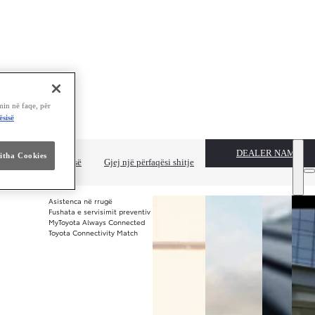
min në faqe, për
ësisë
DEALER NAME
jitha Cookies
i Toyota-n pa pagesë
Gjej një përfaqësi shitje
Asistenca në rrugë
Fushata e servisimit preventiv
MyToyota Always Connected
Toyota Connectivity Match