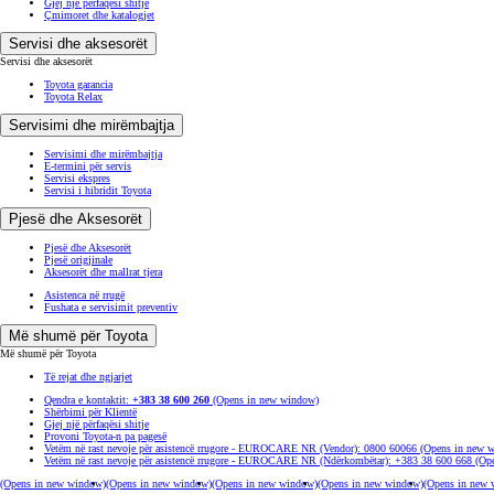
Gjej një përfaqësi shitje
Çmimoret dhe katalogjet
Servisi dhe aksesorët
Servisi dhe aksesorët
Toyota garancia
Toyota Relax
Servisimi dhe mirëmbajtja
Servisimi dhe mirëmbajtja
E-termini për servis
Servisi ekspres
Servisi i hibridit Toyota
Pjesë dhe Aksesorët
Pjesë dhe Aksesorët
Pjesë origjinale
Aksesorët dhe mallrat tjera
Asistenca në rrugë
Fushata e servisimit preventiv
Më shumë për Toyota
Më shumë për Toyota
Të rejat dhe ngjarjet
Qendra e kontaktit:
+383 38 600 260
(Opens in new window)
Shërbimi për Klientë
Gjej një përfaqësi shitje
Provoni Toyota-n pa pagesë
Vetëm në rast nevoje për asistencë rrugore - EUROCARE NR (Vendor): 0800 60066
(Opens in new 
Vetëm në rast nevoje për asistencë rrugore - EUROCARE NR (Ndërkombëtar): +383 38 600 668
(Op
(Opens in new window)
(Opens in new window)
(Opens in new window)
(Opens in new window)
(Opens in new 