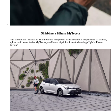
Shërbimet e lidhura MyToyota
Nga kontrollimi i statusit të automjetit dhe madje edhe parakushtëzimi i temperaturës së kabinës,
aplikacioni i smartfonëve MyToyota ju ndihmon të përfitoni sa më shumë nga Hybrid Electric
Toyota".