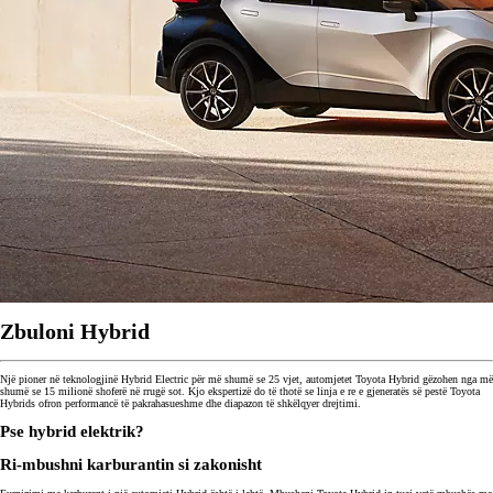
Zbuloni Hybrid
Një pioner në teknologjinë Hybrid Electric për më shumë se 25 vjet, automjetet Toyota Hybrid gëzohen nga më
shumë se 15 milionë shoferë në rrugë sot. Kjo ekspertizë do të thotë se linja e re e gjeneratës së pestë Toyota
Hybrids ofron performancë të pakrahasueshme dhe diapazon të shkëlqyer drejtimi.
Pse hybrid elektrik?
Ri-mbushni karburantin si zakonisht