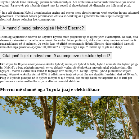
Toyota Hybrids kanë teknologji pionere të vetë-mbushjes. Ata rimbushin automatikisht bateritë e tyre ndërsa
vozitni. Pa nevojën për mbushje shtesë, nuk ka nevojë të shqetësoheni për distancën ose lidhjen në prizë.
◊
In a self-charging Hybrid a combustion engine and one or more electric motors work together in one advanced
powertrain. The motor boosts performance while also working as a generator to turn surplus energy into
electrical charge, reducing fuel consumption.
A mund t'i besoj teknologjisë Hybrid Electric?
Teknologjia pionere e baterive në Toyota's Hybrid është projektuar që të zgjasë jetën e automjetit. Në fakt, disa
elementë mekanikë si llamella, alternatori dhe motori hiqen plotësisht, duke ulur më tej rrezikun e kostove të
paparashikuara në të ardhmen. Jo vetëm kaq, të gjithë komponentët Hybrid Electric, duke përfshirë baterinë,
mbulohen nga garancia 5-vjeçare/100,000 km* e Toyota-s nga e reja. * Cilado që të jetë më shpejt.
Cilat janë llojet e ndryshme të automjeteve elektrike hybrid?
Ekzistojnë tre lloje të automjeteve elektrike hybrid; automjete hybrid të buta, hybrid normale dhe hybrid plug-
in. Hybrid's e buta përdorin motorin e tyre elektrik vetëm për të plotësuar motorin gjatë përshpejtimit dhe
ngasjës - motori elektrik nuk mund ta fuqizojë vetë automjetin. Në një Toyota Hybrid ju mund të shijoni
energji të pastër elektrike deri në 80% të udhëtimeve tuaja në qytet dhe me shpejtësi lundrimi deri në 50 km/h.
Plug-in Hybrids punojnë në të njëjtën mënyrë si një hybrid, por me një bateri me kapacitet më të lartë për
performancë më të madhe dhe rritje të aftësisë tërësisht elektrike.
Merrni më shumë nga Toyota juaj e elektrifikuar