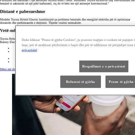
Furnizimi me karburant i një automjeti Hybrid është i lehtë. Mbusheni Toyota Hybrid-in tuaj vetë-mbushës me
benzinë ​​si zakonisht në një pikë karburanti, siç do të bëni me një automjet konvencional."
Distanë e pabesueshme
Modelet Toyota Hybrid Electric kombinojnë pa probleme benzinën dhe energjinë elektrike për të optimizuar
distancën dhe performancën e drejtimit. Thjesht vozitni normalisht.
Vetë-mbushja
Toyota Hybrids i mbushin vetë bateritë e tyre kur frenojnë dhe lëvizin, kështu që ndryshe nga automjetet
Duke klikuar "Prano të gjitha Cookies", ju pranoni ruajtjen e cookies në pajisjen 
Battery Electric nuk duhet të shqetësoheni kurrë për distancën e baterive.
faqe, për të analizuar përdorimin e faqes dhe për të ndihmuar në përpjekjet tona 
privatësisë
Rregullimet e e-privatësisë
Mëso më shumë
Refuzoni të gjitha
Prano të gjitha