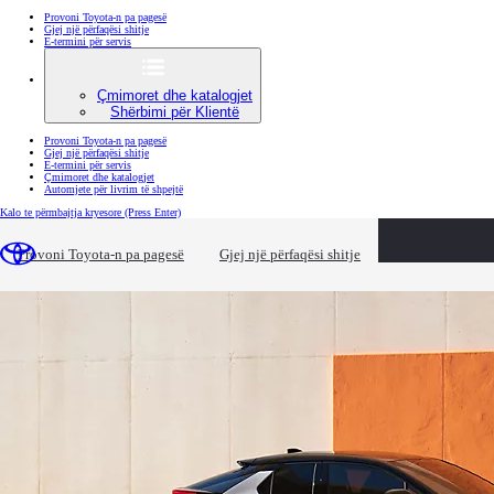
Provoni Toyota-n pa pagesë
Gjej një përfaqësi shitje
E-termini për servis
Çmimoret dhe katalogjet
Shërbimi për Klientë
Provoni Toyota-n pa pagesë
Gjej një përfaqësi shitje
E-termini për servis
Çmimoret dhe katalogjet
Automjete për livrim të shpejtë
Kalo te përmbajtja kryesore
(Press Enter)
Provoni Toyota-n pa pagesë
Gjej një përfaqësi shitje