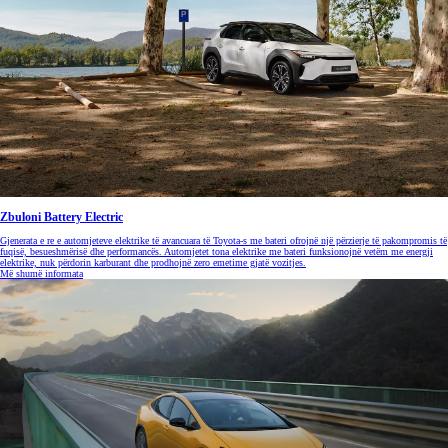
Zbuloni Battery Electric
Gjenerata e re e automjeteve elektrike të avancuara të Toyota-s me bateri ofrojnë një përzierje të pakompromis të
fuqisë, besueshmërisë dhe performancës. Automjetet tona elektrike me bateri funksionojnë vetëm me energji
elektrike, nuk përdorin karburant dhe prodhojnë zero emetime gjatë vozitjes.
Më shumë informata