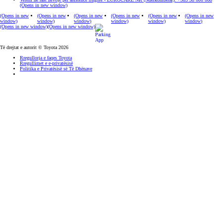
(Opens in new window)
(Opens in new
(Opens in new
(Opens in new
(Opens in new
(Opens in new
(Opens in new
window)
window)
window)
window)
window)
window)
(Opens in new window)
(Opens in new window)
Të drejtat e autorit © Toyota 2026
Rregullorja e faqes Toyota
Rregullimet e e-privatësisë
Politika e Privatësisë së Të Dhënave