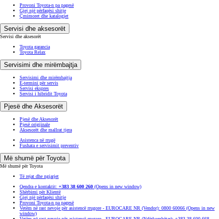
Provoni Toyota-n pa pagesë
Gjej një përfaqësi shitje
Çmimoret dhe katalogjet
Servisi dhe aksesorët
Servisi dhe aksesorët
Toyota garancia
Toyota Relax
Servisimi dhe mirëmbajtja
Servisimi dhe mirëmbajtja
E-termini për servis
Servisi ekspres
Servisi i hibridit Toyota
Pjesë dhe Aksesorët
Pjesë dhe Aksesorët
Pjesë origjinale
Aksesorët dhe mallrat tjera
Asistenca në rrugë
Fushata e servisimit preventiv
Më shumë për Toyota
Më shumë për Toyota
Të rejat dhe ngjarjet
Qendra e kontaktit:
+383 38 600 260
(Opens in new window)
Shërbimi për Klientë
Gjej një përfaqësi shitje
Provoni Toyota-n pa pagesë
Vetëm në rast nevoje për asistencë rrugore - EUROCARE NR (Vendor): 0800 60066
(Opens in new
window)
Vetëm në rast nevoje për asistencë rrugore - EUROCARE NR (Ndërkombëtar): +383 38 600 668