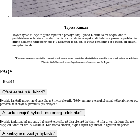
Toyota Kanzen
Toyota synon t'i bëjë të gjitha aspektet e përvojës suaj Hybrid Electric sa më të qetë dhe të
përshtatshme sa të jetë e mundur. Toyota Kanzen do të bëjë pikërisht këtë: një paketë që përfshin të
gjithë elementët thelbësorë* për t'ju ndihmuar të shijoni të gjitha përfitimet e një automjeti elektrik
me qetësi totale.
*Disponueshmëria e produkteve mund të ndryshojë sipas vendit dhe ofertat lokale mund të jenë të ndryshme në çdo treg.
Klientët këshillohen të kontrollojnë me qendrën e tyre lokale Toyota.
FAQS
Hybrid
5
Çfarë është një Hybrid?
Hybrids kanë një motor me djegie dhe një motor elektrik. Të dy burimet e energjisë mund të kombinohen ose
përdoren në mënyrë të pavarur sipas nevojës."
A funksionojnë hybrids me energji elektrike?
Hybrids funksionojnë me energji të pastër elektrike në disa skenarë drejtimi, të tilla si kur tërhiqen dhe me
shpejtësi udhëtimi deri në 50 km/h. Kur bateria mbaron, fuqia e tepërt nga motori e ngarkon atë përsëri.
A kërkojnë mbushje hybrids?