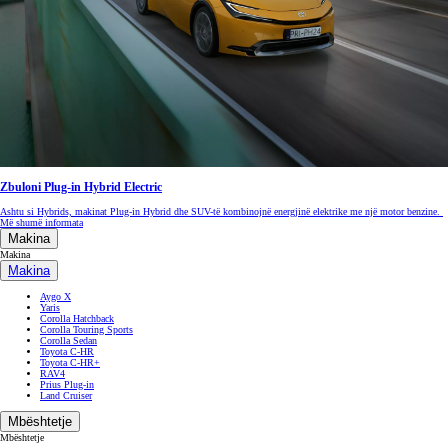
Zbuloni Plug-in Hybrid Electric
Ashtu si Hybrids, makinat Plug-in Hybrid dhe SUV-të kombinojnë energjinë elektrike me një motor benzine.
Më shumë informata
Makina
Makina
Makina
Aygo X
Yaris
Corolla Hatchback
Corolla Touring Sports
Corolla Sedan
Toyota C-HR
Toyota C-HR+
RAV4
Prius Plug-in
Land Cruiser
Mbështetje
Mbështetje