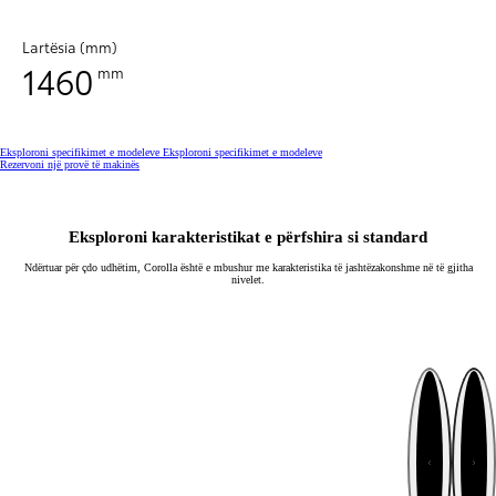
Lartësia (mm)
1460
mm
Eksploroni specifikimet e modeleve
Eksploroni specifikimet e modeleve
Rezervoni një provë të makinës
Eksploroni karakteristikat e përfshira si standard
Ndërtuar për çdo udhëtim, Corolla është e mbushur me karakteristika të jashtëzakonshme në të gjitha
nivelet.
Tjetër
Mëparshë