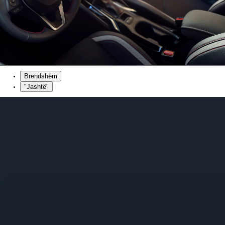
Brendshëm
"Jashtë"