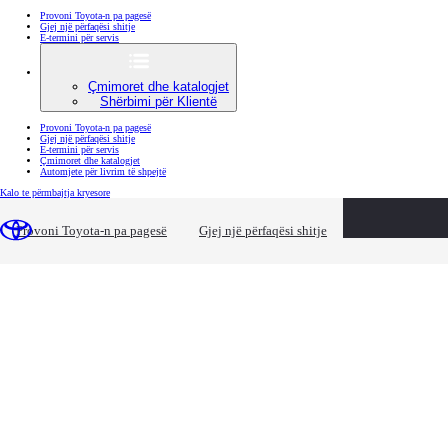
Provoni Toyota-n pa pagesë
Gjej një përfaqësi shitje
E-termini për servis
Çmimoret dhe katalogjet
Shërbimi për Klientë
Provoni Toyota-n pa pagesë
Gjej një përfaqësi shitje
E-termini për servis
Çmimoret dhe katalogjet
Automjete për livrim të shpejtë
(Press Enter)
Kalo te përmbajtja kryesore
loading content
Konfiguro
Provoni Toyota-n pa pagesë
Gjej një përfaqësi shitje