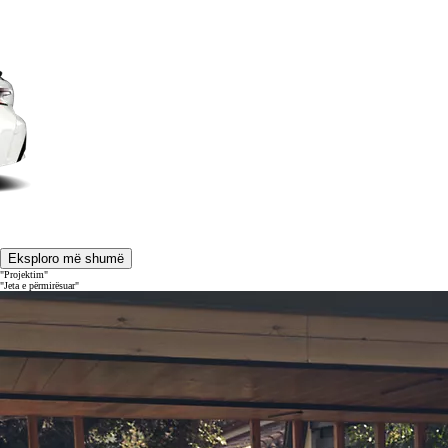
Eksploro më shumë
"Projektim"
"Jeta e përmirësuar"