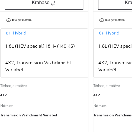
Krahaso
Kr
Info për motorin
Info për motorin
Hybrid
Hybrid
1.8L (HEV special) 18H- (140 KS)
1.8L (HEV speci
4X2, Transmision Vazhdimisht
4X2, Transmisi
Variabël
Variabël
Tërheqje rrotëve
Tërheqje rrotëve
4X2
4X2
Ndrruesi
Ndrruesi
Transmision Vazhdimisht Variabël
Transmision Vazhdimis