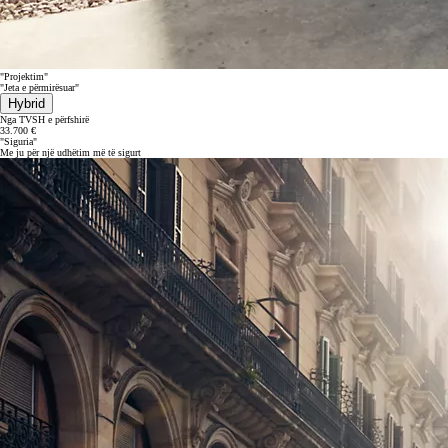
"Projektim"
"Jeta e përmirësuar"
Hybrid
Nga TVSH e përfshirë
33.700 €
"Siguria"
Me ju për një udhëtim më të sigurt