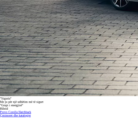
"Siguria"
Me ju për një udhëtim më të sigurt
"Grupi i energjisë"
Hibrid
Provo Corolla Hatchback
Çmimoret dhe katalogjet