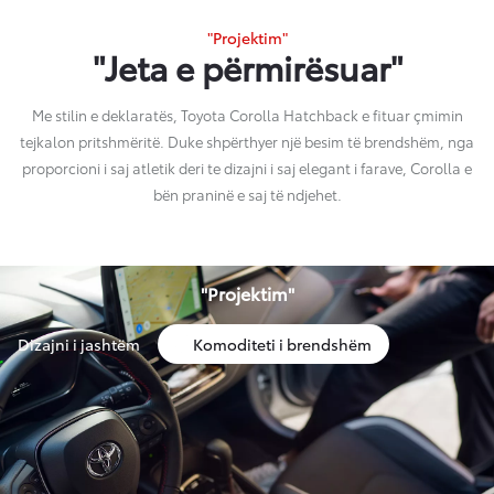
"Projektim"
"Jeta e përmirësuar"
Me stilin e deklaratës, Toyota Corolla Hatchback e fituar çmimin
tejkalon pritshmëritë. Duke shpërthyer një besim të brendshëm, nga
proporcioni i saj atletik deri te dizajni i saj elegant i farave, Corolla e
bën praninë e saj të ndjehet.
"Projektim"
Dizajni i jashtëm
Komoditeti i brendshëm