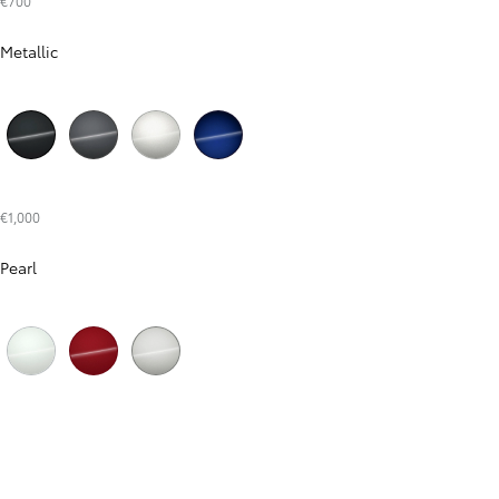
€700
Metallic
E zezë qiell nate (209)
E Përhitur (1G3)
Dynamic Grey (1K6)
Juniper Blue (8Y8)
€1,000
Pearl
E bardhë perle platin (089)
E kuqe flakë (3U5)
Platinum (1J6)