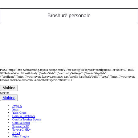
Broshurë personale
POST https://dxp-webcarconfig.toyota-europe.com/v1/car-config/xk/sq?path=configure/881ef498-b467-4895-
8074-cbc4340ccc81 with body {"reduxState":{"carConfigSettings":{"loadedStepUrls":
{"configure":"https://www.toyota-kosovo.com/new-cars/corolla-hatchback/build","specs":"https://www.toyota-
kosovo.com/new-cars/corolla-hatchback/specifications"}}}}
Makina
Makina
Makina
Aygo X
Yaris
Yaris Cross
Corolla Hatchback
Corolla Touring Sports
Corolla Sedan
Toyota C-HR
Toyota C-HR+
RAV4
Prius Plug-in