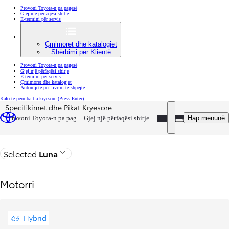
Provoni Toyota-n pa pagesë
Gjej një përfaqësi shitje
E-termini për servis
Çmimoret dhe katalogjet
Shërbimi për Klientë
Provoni Toyota-n pa pagesë
Gjej një përfaqësi shitje
E-termini për servis
Çmimoret dhe katalogjet
Automjete për livrim të shpejtë
Kalo te përmbajtja kryesore
(Press Enter)
Specifikimet dhe Pikat Kryesore
Çmimi është përditësuar Çmimi i konfigurimit tuaj është 33 700 €
DEALER NAME
Hap menunë
Provoni Toyota-n pa pagesë
Gjej një përfaqësi shitje
Kthehu në faqen e modelit
Selected
Luna
Motorri
Hybrid