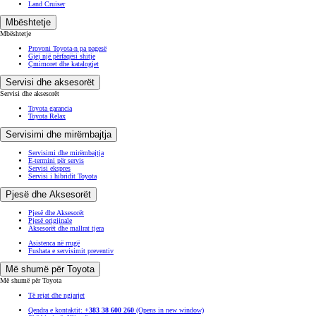
Land Cruiser
Mbështetje
Mbështetje
Provoni Toyota-n pa pagesë
Gjej një përfaqësi shitje
Çmimoret dhe katalogjet
Servisi dhe aksesorët
Servisi dhe aksesorët
Toyota garancia
Toyota Relax
Servisimi dhe mirëmbajtja
Servisimi dhe mirëmbajtja
E-termini për servis
Servisi ekspres
Servisi i hibridit Toyota
Pjesë dhe Aksesorët
Pjesë dhe Aksesorët
Pjesë origjinale
Aksesorët dhe mallrat tjera
Asistenca në rrugë
Fushata e servisimit preventiv
Më shumë për Toyota
Më shumë për Toyota
Të rejat dhe ngjarjet
Qendra e kontaktit:
+383 38 600 260
(Opens in new window)