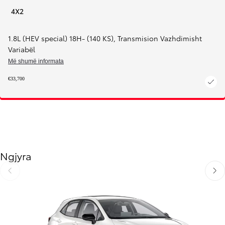
4X2
1.8L (HEV special) 18H- (140 KS)
,
Transmision Vazhdimisht
Variabël
Më shumë informata
€33,700
Ngjyra
Slide Previous
Slide