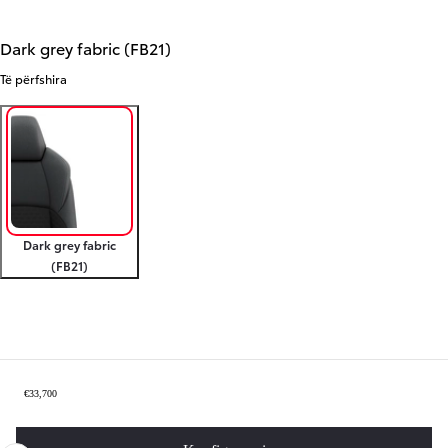
Dark grey fabric (FB21)
Të përfshira
Dark grey fabric
(FB21)
Përmbledhje dhe ruani
€33,700
Slide Previous
Slide