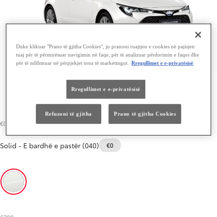
Duke klikuar "Prano të gjitha Cookies", ju pranoni ruajtjen e cookies në pajisjen
tuaj për të përmirësuar navigimin në faqe, për të analizuar përdorimin e faqes dhe
për të ndihmuar në përpjekjet tona të marketingut.
Rregullimet e e-privatësisë
Rregullimet e e-privatësisë
Refuzoni të gjitha
Prano të gjitha Cookies
€0
Solid
-
E bardhë e pastër (040)
€0
E bardhë e pastër (040)