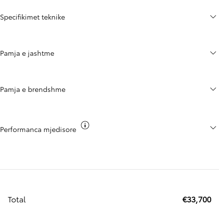
Specifikimet teknike
Pamja e jashtme
Pamja e brendshme
Toggle co2 info
Performanca mjedisore
Total
€33,700