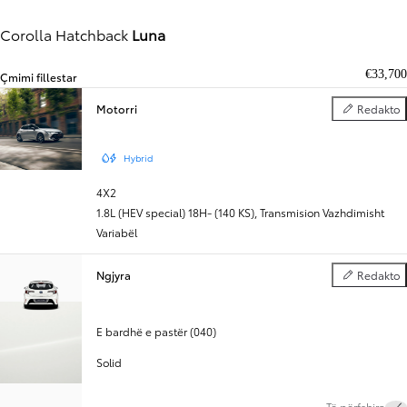
Corolla Hatchback
Luna
€33,700
Çmimi fillestar
Motorri
Redakto
Motorri
Hybrid
4X2
1.8L (HEV special) 18H- (140 KS)
,
Transmision Vazhdimisht
Variabël
Ngjyra
Redakto
Ngjyra
E bardhë e pastër (040)
Solid
Të përfshira