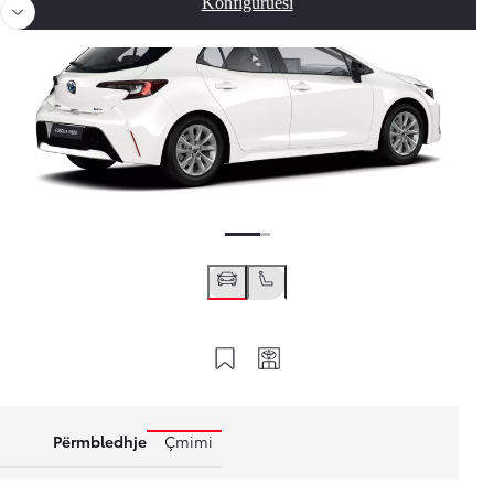
Konfiguruesi
Përmbledhje dhe ruani
Kodi i juaj
Përmbledhje
Çmimi