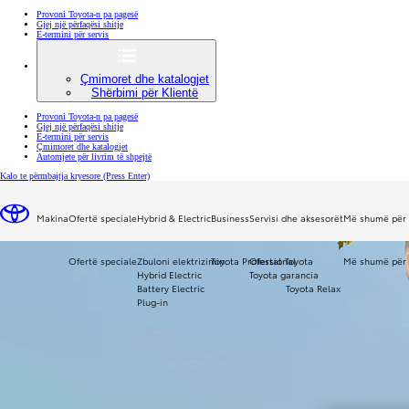
Provoni Toyota-n pa pagesë
Gjej një përfaqësi shitje
E-termini për servis
Çmimoret dhe katalogjet
Shërbimi për Klientë
Provoni Toyota-n pa pagesë
Gjej një përfaqësi shitje
E-termini për servis
Çmimoret dhe katalogjet
Automjete për livrim të shpejtë
Kalo te përmbajtja kryesore
(Press Enter)
Makina
Ofertë speciale
Hybrid & Electric
Business
Servisi dhe aksesorët
Më shumë për 
Ofertë speciale
Zbuloni elektrizimin
Toyota Professional
Ofertat Toyota
Më shumë për 
Hybrid Electric
Toyota garancia
Battery Electric
Toyota Relax
Plug-in