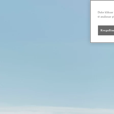
Duke klikuar "
të analizuar 
Rregullim