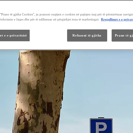
Prano të gjitha Cookies", ju pranoni ruajtjen e cookies në pajisjen tuaj për të përmirësuar navigi
përdorimin e faqes dhe për të ndihmuar në përpjekjet tona të marketingut.
Rregullimet e e-privat
et e e-privatësisë
Refuzoni të gjitha
Prano të g