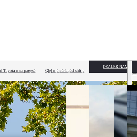
DEALER NAME
i Toyota-n pa pagesë
Gjej një përfaqësi shitje
Asistenca në rrugë
Fushata e servisimit preventiv
MyToyota Always Connected
Toyota Connectivity Match