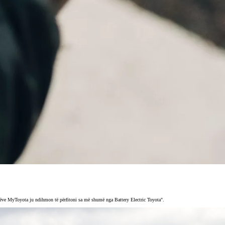
fonëve MyToyota ju ndihmon të përfitoni sa më shumë nga Battery Electric Toyota".