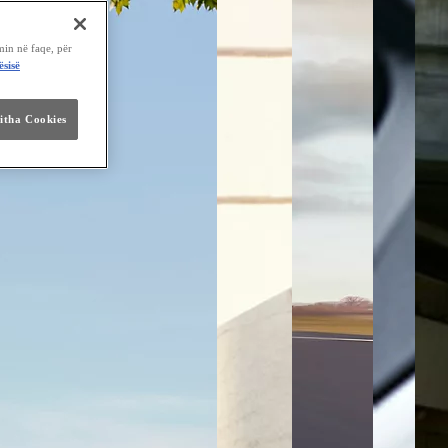
min në faqe, për
ësisë
jitha Cookies