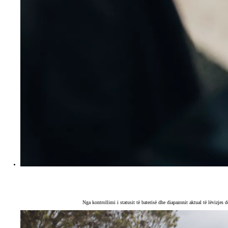
Nga kontrollimi i statusit të baterisë dhe diapazonit aktual të lëvizje