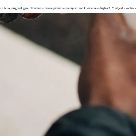
it të saj origjinal gjatë 10 viteve të para të pronësisë ose një milion kilometra të drejtuar*. *Subjekt i kontrol