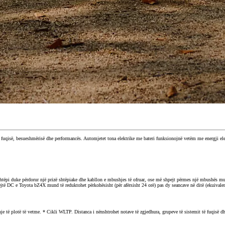
të fuqisë, besueshmërisë dhe performancës. Automjetet tona elektrike me bateri funksionojnë vetëm me energji el
shtëpi duke përdorur një prizë shtëpiake dhe kabllon e mbushjes të ofruar, ose më shpejt përmes një mbushës mu
shpejtë DC e Toyota bZ4X mund të reduktohet përkohësisht (për afërsisht 24 orë) pas dy seancave në ditë (ekuiva
 plotë të vetme. * Cikli WLTP. Distanca i nënshtrohet notave të zgjedhura, grupeve të sistemit të fuqisë dhe