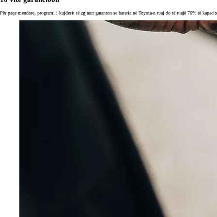
Për paqe mendore, programi i kujdesit të zgjatur garanton se bateria në Toyota-n tuaj do të ruajë 70% të kapacitet