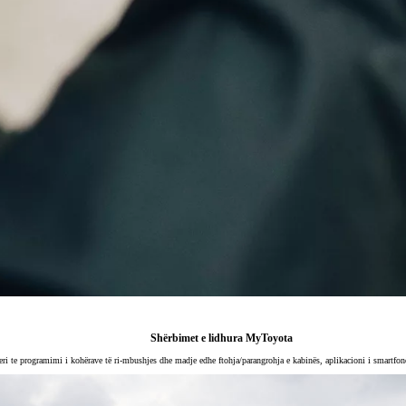
Shërbimet e lidhura MyToyota
s deri te programimi i kohërave të ri-mbushjes dhe madje edhe ftohja/parangrohja e kabinës, aplikacioni i smart