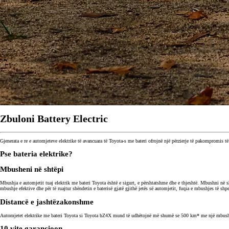
Zbuloni Battery Electric
Gjenerata e re e automjeteve elektrike të avancuara të Toyota-s me bateri ofrojnë një përzierje të pakompromis 
Pse bateria elektrike?
Mbusheni në shtëpi
Mbushja e automjetit tuaj elektrik me bateri Toyota është e sigurt, e përshtatshme dhe e thjeshtë. Mbushni në 
mbushje efektive dhe për të ruajtur shëndetin e baterisë gjatë gjithë jetës së automjetit, fuqia e mbushjes të 
Distancë e jashtëzakonshme
Automjetet elektrike me bateri Toyota si Toyota bZ4X mund të udhëtojnë më shumë se 500 km* me një mbushje të
10 vite garancioon