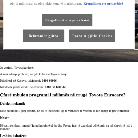
për të ndihmuar në përpjekjet tona të marketingut.
Rregullimet e e-privatësisë
Rregullimet e e-privatësisë
Refuzoni të gjitha
Prano të gjitha Cookies
Ju vozitni, Toyota kujdeset.
A keni ndonjë problem, në çdo kohë me Toyotën tuaj?
Ndodheni në Kosove, telefononi:
0800 60066
Ndodheni jashtë vendit, telefononi:
+383 38 600 668
Çfarë mbulon programi i ndihmës në rrugë Toyota Eurocare?
Defekt mekanik
Nëse automobili juaj prishet, ne do të kujdesemi që të vazhdoni të vozitni sa më shpejt të jetë e mundur.
Nesër
Në rast aksidenti, mund t'ju ndihmojmë që ju dhe Toyota juaj të vazhdoni udhëtimin sa më shpejt të jetë e
mundur.
Leshim i shoferit