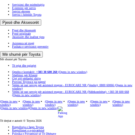
Servisimi dhe mirëmbajtja
E-termini për servis
Servisi ekspres
Servisi i hibridit Toyota
Pjesë dhe Aksesorët
Pjesë dhe Aksesorët
Pjesë origjinale
Aksesorët dhe mallrat tjera
Asistenca në rrugë
Fushata e servisimit preventiv
Më shumë për Toyota
Më shumë për Toyota
Të rejat dhe ngjarjet
Qendra e kontaktit:
+383 38 600 260
(Opens in new window)
Shërbimi për Klientë
Gjej një përfaqësi shitje
Provoni Toyota-n pa pagesë
Vetëm në rast nevoje për asistencë rrugore - EUROCARE NR (Vendor): 0800 60066
(Opens in new
window)
Vetëm në rast nevoje për asistencë rrugore - EUROCARE NR (Ndërkombëtar): +383 38 600 668
(Opens in new window)
(Opens in new
(Opens in new
(Opens in new
(Opens in new
(Opens in new
(Opens in new
window)
window)
window)
window)
window)
window)
(Opens in new window)
(Opens in new window)
Të drejtat e autorit © Toyota 2026
Rregullorja e faqes Toyota
Rregullimet e e-privatësisë
Politika e Privatësisë së Të Dhënave