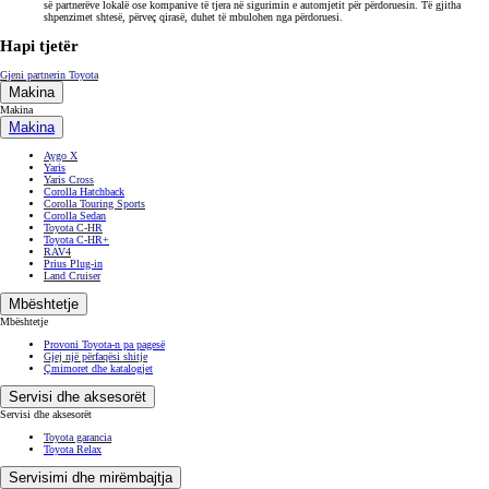
së partnerëve lokalë ose kompanive të tjera në sigurimin e automjetit për përdoruesin. Të gjitha
shpenzimet shtesë, përveç qirasë, duhet të mbulohen nga përdoruesi.
Hapi tjetër
Gjeni partnerin Toyota
Makina
Makina
Makina
Aygo X
Yaris
Yaris Cross
Corolla Hatchback
Corolla Touring Sports
Corolla Sedan
Toyota C-HR
Toyota C-HR+
RAV4
Prius Plug-in
Land Cruiser
Mbështetje
Mbështetje
Provoni Toyota-n pa pagesë
Gjej një përfaqësi shitje
Çmimoret dhe katalogjet
Servisi dhe aksesorët
Servisi dhe aksesorët
Toyota garancia
Toyota Relax
Servisimi dhe mirëmbajtja