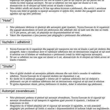
organizojë dhe paguajë transportin me tren në klasën e parë në një drejtim për një person deri në
vendin ku është riparuar automjeti. Në rast se udhëtimi me tren zgjat më shumë se 6 orë,
alternativisht do të ofrojmë një biletë avioni në klasën e biznesit.
Nëse defekti ndodh më shumë se 50 km nga adresa kryesore e përdoruesit, dhe servisi i autorizuar
Toyota nuk është në gjendje ta riparojë automjetin të njëjtën ditë, shoferi dhe pasagjerët mund të
zgjedhin një nga këto përfitime:
"Hotel"
Nëse përdoruesi dëshiron të qëndrojë afër automjetit gjatë riparimit, Toyota Eurocare do të organizojë
dhe paguajë akomodimin në hotel për përdoruesin dhe udhëtarët deri në katër netë dhe deri në vlerën
112 € për person, për natë, në përputhje me disponueshmërinë në vend.
Vaktet dhe shpenzimet e tjera pasuese janë përgjegjësi e përdoruesit dhe udhëtarëve.
Vazhdim i udhëtimit
Toyota Eurocare do të organizojë dhe paguajë për transportin me tren në klasën e parë për shoferin dhe
pasagjerët, duke u mundësuar atyre të vazhdojnë udhëtimin deri në destinacionin origjinal në një zonë
të mbuluar ose të kthehen në vendbanimin e përdoruesit (vendi ku është regjistruar automjeti).
Në rast se udhëtimi me tren zgjat më shumë se 6 orë, alternativisht do të ofrojmë një biletë avioni në
klasën e biznesit.
"Shofer"
Nëse të gjithë shoferët në automjetin përkatës sëmuren dhe nuk është e mundur të vazhdohet
udhëtimi, Toyota Eurocare do të sigurojë shoferin me shpenzimet e saj.
Ky shofer do të ndihmojë pasagjerët e mbetur për të vazhduar udhëtimin deri në shtëpinë e
përdoruesit ose për të vazhduar udhëtimin deri në destinacionin origjinal në një zonë të mbuluar.
Të gjitha shpenzimet shtesë, përveç shërbimeve të shoferit, duhet të mbulohen nga përdoruesi.
Automjet zevendesues
Nëse përdoruesi preferon të përdorë një automjet zëvendësues, Toyota Eurocare do të sigurojë një
automjet zëvendësues të një kategorie të ngjashme gjatë procesit të riparimit, i kufizuar në
maksimum tre ditë.
Megjithëse do të bëjmë përpjekje për të siguruar një automjet të ngjashëm, ne nuk pranojmë
përgjegjësi për problemet që lindin si rezultat i disponueshmërisë së kufizuar lokale ose neglizhencës