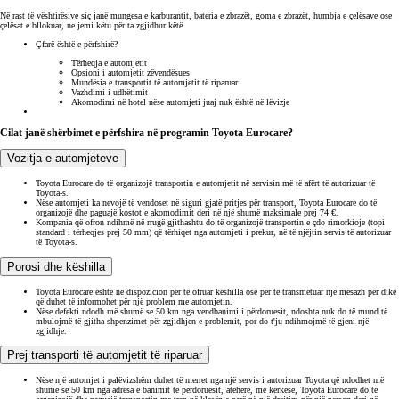
Në rast të vështirësive siç janë mungesa e karburantit, bateria e zbrazët, goma e zbrazët, humbja e çelësave ose
çelësat e bllokuar, ne jemi këtu për ta zgjidhur këtë.
Çfarë është e përfshirë?
Tërheqja e automjetit
Opsioni i automjetit zëvendësues
Mundësia e transportit të automjetit të riparuar
Vazhdimi i udhëtimit
Akomodimi në hotel nëse automjeti juaj nuk është në lëvizje
Cilat janë shërbimet e përfshira në programin Toyota Eurocare?
Vozitja e automjeteve
Toyota Eurocare do të organizojë transportin e automjetit në servisin më të afërt të autorizuar të
Toyota-s.
Nëse automjeti ka nevojë të vendoset në siguri gjatë pritjes për transport, Toyota Eurocare do të
organizojë dhe paguajë kostot e akomodimit deri në një shumë maksimale prej 74 €.
Kompania që ofron ndihmë në rrugë gjithashtu do të organizojë transportin e çdo rimorkioje (topi
standard i tërheqjes prej 50 mm) që tërhiqet nga automjeti i prekur, në të njëjtin servis të autorizuar
të Toyota-s.
Porosi dhe këshilla
Toyota Eurocare është në dispozicion për të ofruar këshilla ose për të transmetuar një mesazh për dikë
që duhet të informohet për një problem me automjetin.
Nëse defekti ndodh më shumë se 50 km nga vendbanimi i përdoruesit, ndoshta nuk do të mund të
mbulojmë të gjitha shpenzimet për zgjidhjen e problemit, por do t'ju ndihmojmë të gjeni një
zgjidhje.
Prej transporti të automjetit të riparuar
Nëse një automjet i palëvizshëm duhet të merret nga një servis i autorizuar Toyota që ndodhet më
shumë se 50 km nga adresa e banimit të përdoruesit, atëherë, me kërkesë, Toyota Eurocare do të