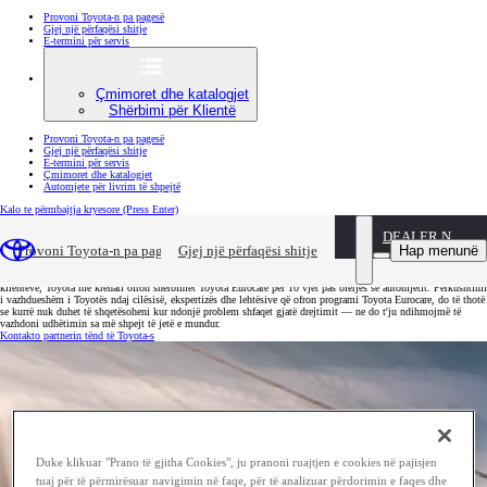
Provoni Toyota-n pa pagesë
Gjej një përfaqësi shitje
E-termini për servis
Çmimoret dhe katalogjet
Shërbimi për Klientë
Provoni Toyota-n pa pagesë
Gjej një përfaqësi shitje
E-termini për servis
Çmimoret dhe katalogjet
Automjete për livrim të shpejtë
Kalo te përmbajtja kryesore
(Press Enter)
DEALER NAME
Toyota ndihmë në rrugë
Hap menunë
Provoni Toyota-n pa pagesë
Gjej një përfaqësi shitje
Bëni të qetë në drejtim falë programit Toyota Eurocare. Si pjesë e përkushtimit tonë ndaj kënaqësisë së
klientëve, Toyota me krenari ofron shërbimet Toyota Eurocare për 10 vjet pas blerjes së automjetit. Përkushtimi
i vazhdueshëm i Toyotës ndaj cilësisë, ekspertizës dhe lehtësive që ofron programi Toyota Eurocare, do të thotë
se kurrë nuk duhet të shqetësoheni kur ndonjë problem shfaqet gjatë drejtimit — ne do t'ju ndihmojmë të
vazhdoni udhëtimin sa më shpejt të jetë e mundur.
Kontakto partnerin tënd të Toyota-s
Duke klikuar "Prano të gjitha Cookies", ju pranoni ruajtjen e cookies në pajisjen
tuaj për të përmirësuar navigimin në faqe, për të analizuar përdorimin e faqes dhe