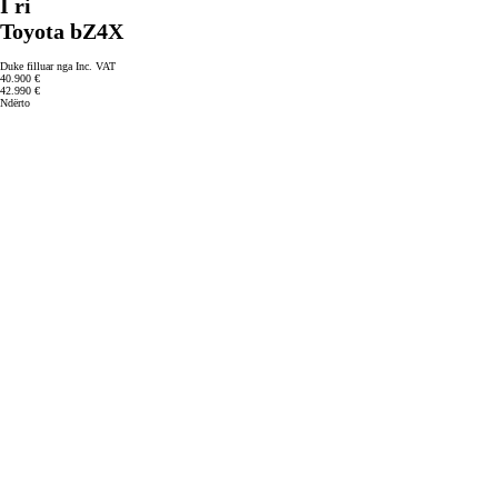
I ri
Toyota bZ4X
Duke filluar nga Inc. VAT
40.900 €
42.990 €
Ndërto