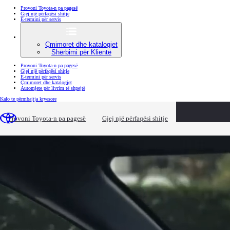
Provoni Toyota-n pa pagesë
Gjej një përfaqësi shitje
E-termini për servis
Çmimoret dhe katalogjet
Shërbimi për Klientë
Provoni Toyota-n pa pagesë
Gjej një përfaqësi shitje
E-termini për servis
Çmimoret dhe katalogjet
Automjete për livrim të shpejtë
(Press Enter)
Kalo te përmbajtja kryesore
loaded content
Provoni Toyota-n pa pagesë
Gjej një përfaqësi shitje