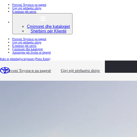
Provoni Toyota-n pa pagesë
Gjej një përfaqësi shitje
E-termini për servis
Çmimoret dhe katalogjet
Shërbimi për Klientë
Provoni Toyota-n pa pagesë
Gjej një përfaqësi shitje
E-termini për servis
Çmimoret dhe katalogjet
Automjete për livrim të shpejtë
Kalo te përmbajtja kryesore
(Press Enter)
loaded content
Provoni Toyota-n pa pagesë
Gjej një përfaqësi shitje