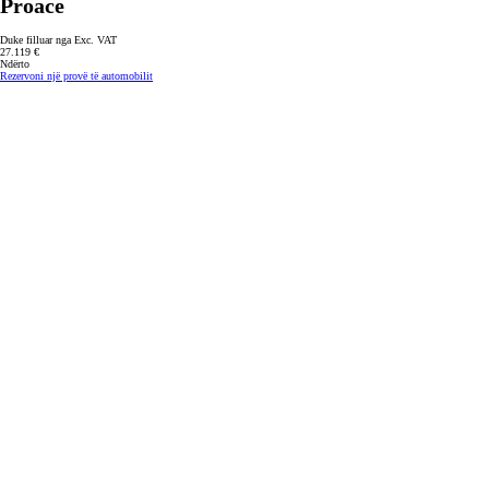
Proace
Duke filluar nga Exc. VAT
27.119 €
Ndërto
Rezervoni një provë të automobilit