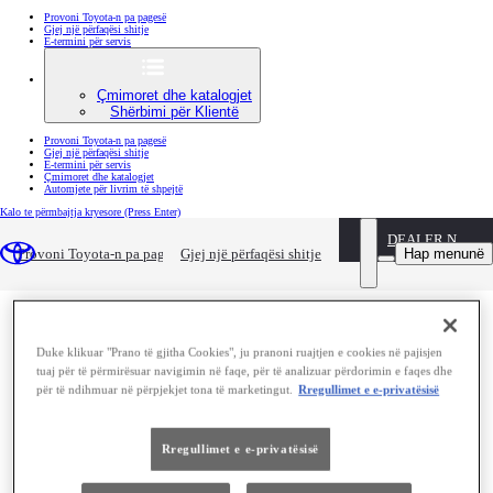
Provoni Toyota-n pa pagesë
Gjej një përfaqësi shitje
E-termini për servis
Çmimoret dhe katalogjet
Shërbimi për Klientë
Provoni Toyota-n pa pagesë
Gjej një përfaqësi shitje
E-termini për servis
Çmimoret dhe katalogjet
Automjete për livrim të shpejtë
Kalo te përmbajtja kryesore
(Press Enter)
DEALER NAME
Hap menunë
Provoni Toyota-n pa pagesë
Gjej një përfaqësi shitje
Duke klikuar "Prano të gjitha Cookies", ju pranoni ruajtjen e cookies në pajisjen
tuaj për të përmirësuar navigimin në faqe, për të analizuar përdorimin e faqes dhe
për të ndihmuar në përpjekjet tona të marketingut.
Rregullimet e e-privatësisë
Rregullimet e e-privatësisë