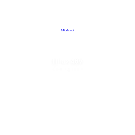
Më shumë
Hilux 48V
Coming soon