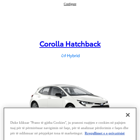
Yaris
Configure
:
Corolla Hatchback
Hybrid
Duke klikuar "Prano të gjitha Cookies", ju pranoni ruajtjen e cookies në pajisjen
tuaj për të përmirësuar navigimin në faqe, për të analizuar përdorimin e faqes dhe
për të ndihmuar në përpjekjet tona të marketingut.
Rregullimet e e-privatësisë
Corolla Hatchback
View model
: