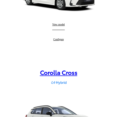
Corolla Sedan
View model
:
Corolla Sedan
Configure
:
Corolla Cross
Hybrid