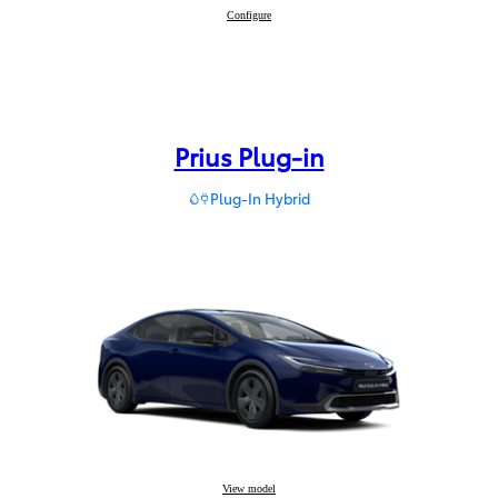
Proace Verso
Configure
:
Prius Plug-in
Plug-In Hybrid
Prius Plug-in
View model
: