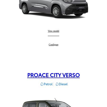
PROACE CITY
View model
:
PROACE CITY
Configure
:
PROACE CITY VERSO
Petrol
Diesel