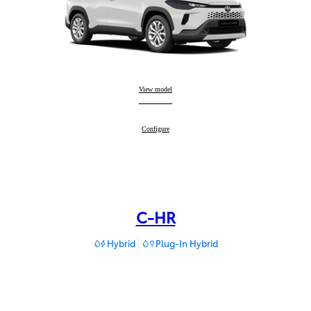
Corolla Cross
View model
:
Corolla Cross
Configure
:
C-HR
Hybrid
Plug-In Hybrid