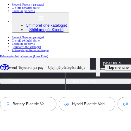
Provoni Toyota-n pa pagesë
Gjej një përfaqësi shitje
E-termini për servis
Çmimoret dhe katalogjet
Shërbimi për Klientë
Provoni Toyota-n pa pagesë
Gjej një përfaqësi shitje
E-termini për servis
Çmimoret dhe katalogjet
Automjete për livrim të shpejtë
Kalo te përmbajtja kryesore
(Press Enter)
DEALER NAME
Gjitha modelet
Hap menunë
Provoni Toyota-n pa pagesë
Gjej një përfaqësi shitje
Filterat
Më popullorja
Battery Electric Vehicle
Hybrid Electric Vehicle