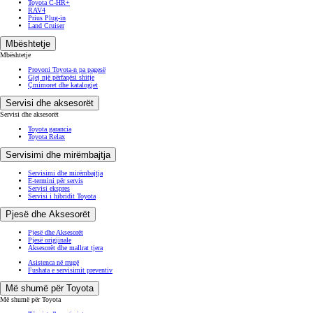
Toyota C-HR+
RAV4
Prius Plug-in
Land Cruiser
Mbështetje
Mbështetje
Provoni Toyota-n pa pagesë
Gjej një përfaqësi shitje
Çmimoret dhe katalogjet
Servisi dhe aksesorët
Servisi dhe aksesorët
Toyota garancia
Toyota Relax
Servisimi dhe mirëmbajtja
Servisimi dhe mirëmbajtja
E-termini për servis
Servisi ekspres
Servisi i hibridit Toyota
Pjesë dhe Aksesorët
Pjesë dhe Aksesorët
Pjesë origjinale
Aksesorët dhe mallrat tjera
Asistenca në rrugë
Fushata e servisimit preventiv
Më shumë për Toyota
Më shumë për Toyota