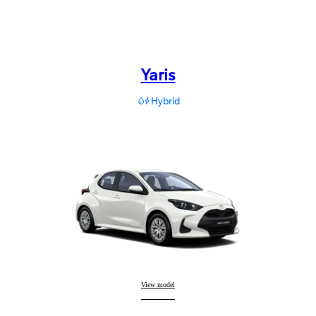
Yaris
Hybrid
Yaris
View model
: