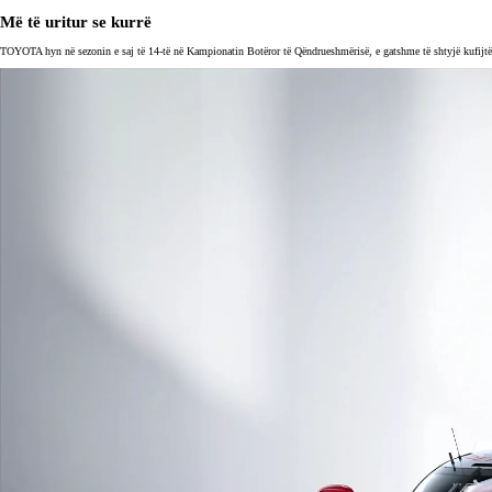
Më të uritur se kurrë
TOYOTA hyn në sezonin e saj të 14-të në Kampionatin Botëror të Qëndrueshmërisë, e gatshme të shtyjë kufijtë