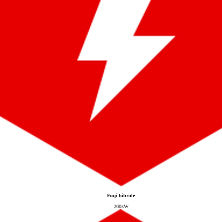
Fuqi hibride
200kW