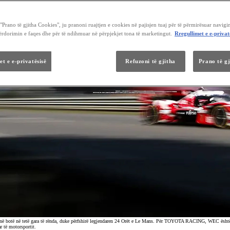
Prano të gjitha Cookies", ju pranoni ruajtjen e cookies në pajisjen tuaj për të përmirësuar navigi
përdorimin e faqes dhe për të ndihmuar në përpjekjet tona të marketingut.
Rregullimet e e-privat
et e e-privatësisë
Refuzoni të gjitha
Prano të g
ë botë në tetë gara të rënda, duke përfshirë legjendaren 24 Orët e Le Mans. Për TOYOTA RACING, WEC është are
r të motorsportit.