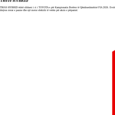
TR010 HYBRID
TR010 HYBRID është sfiduesi i ri i TOYOTA-s për Kampionatin Botëror të Qëndrueshmërisë FIA 2026. Evoluar n
drejton rrotat e pasme dhe një motor elektrik të vetëm për aksin e përparmë.