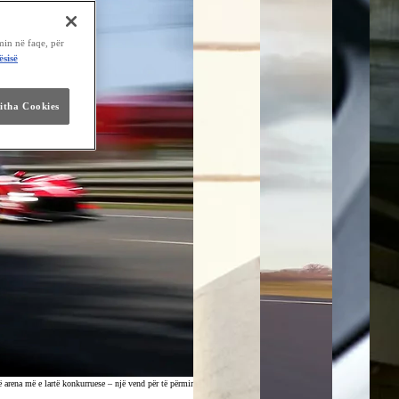
min në faqe, për
ësisë
jitha Cookies
na më e lartë konkurruese – një vend për të përmirësuar si makinat ashtu edhe njerëzit në një ndjekje të