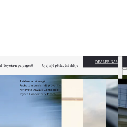
DEALER NAME
i Toyota-n pa pagesë
Gjej një përfaqësi shitje
Asistenca në rrugë
Fushata e servisimit preventiv
MyToyota Always Connected
Toyota Connectivity Match