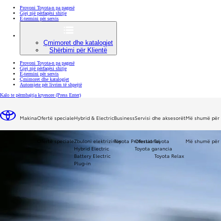
Provoni Toyota-n pa pagesë
Gjej një përfaqësi shitje
E-termini për servis
Çmimoret dhe katalogjet
Shërbimi për Klientë
Provoni Toyota-n pa pagesë
Gjej një përfaqësi shitje
E-termini për servis
Çmimoret dhe katalogjet
Automjete për livrim të shpejtë
Kalo te përmbajtja kryesore
(Press Enter)
Testi përfundimtar
Makina
Ofertë speciale
Hybrid & Electric
Business
Servisi dhe aksesorët
Më shumë për 
Ofertë speciale
Zbuloni elektrizimin
Toyota Professional
Ofertat Toyota
Më shumë për 
Hybrid Electric
Toyota garancia
Battery Electric
Toyota Relax
Plug-in