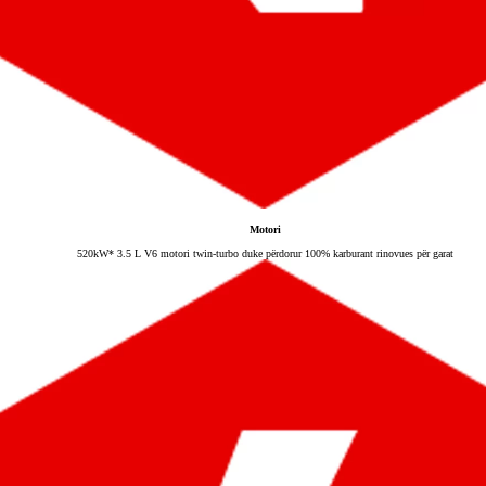
Motori
520kW* 3.5 L V6 motori twin-turbo duke përdorur 100% karburant rinovues për garat