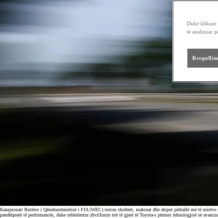
Duke klikuar "
të analizuar 
Rregullim
Kampionati Botëror i Qëndrueshmërisë i FIA (WEC) teston shoferët, makinat dhe ekipet përballë më të mirëve n
pandërprerë të performancës, duke mbështetur zhvillimin më të gjerë të Toyota-s përmes teknologjisë së avancua