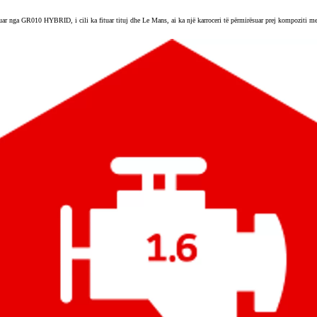
ga GR010 HYBRID, i cili ka fituar tituj dhe Le Mans, ai ka një karroceri të përmirësuar prej kompoziti me f