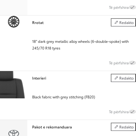
Të përfshira
Rrotat
Redakto
Rrotat
18" dark grey metallic alloy wheels (6-double-spoke) with
245/70 R18 tyres
Të përfshira
Interieri
Redakto
Interieri
Black fabric with grey stitching (FB20)
Të përfshira
Pakot e rekomanduara
Redakto
Pakot e rek