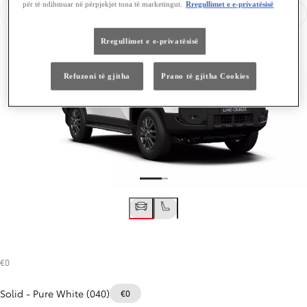
për të ndihmuar në përpjekjet tona të marketingut.
Rregullimet e e-privatësisë
Slide Previous
Slide
Rregullimet e e-privatësisë
Refuzoni të gjitha
Prano të gjitha Cookies
€0
Solid
-
Pure White (040)
€0