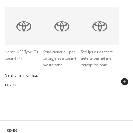
Lidhës USB Type-C i
Kondicioner ajri për
Sediljet e rreshtit të
pasmë (4)
pasagjerët e pasmë
tretë të pasmë me
me tre zona
palosje përpara
manuale
Më shumë informata
€1,200
Përmbledhje dhe ruani
€80,400