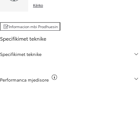
Kërko
Informacion mbi Prodhuesin
Specifikimet teknike
Specifikimet teknike
Toggle co2 info
Performanca mjedisore
Total
€80,400