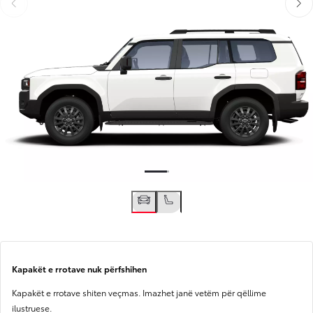
Slide Previous
Slide
Kapakët e rrotave nuk përfshihen
Kapakët e rrotave shiten veçmas. Imazhet janë vetëm për qëllime
ilustruese.