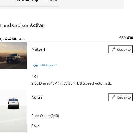
Land Cruiser
Active
€80,400
Çmimi fillestar
Motorri
Redakto
Motorri
Mild hybrid
4X4
2.8L Diesel 48V MHEV 28MH
,
8 Speed Automatic
Ngjyra
Redakto
Ngjyra
Pure White (040)
Solid