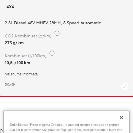
4X4
2.8L Diesel 48V MHEV 28MH
,
8 Speed Automatic
Toggle fuel info
CO2 Kombinuar (g/km)
275 g/km
Toggle fuel info
Kombinuar (l/100km)
10,5 l/100 km
Më shumë informata
€80,400
Duke klikuar "Prano të gjitha Cookies", ju pranoni ruajtjen e cookies në pajisjen
Ngjyra
tuaj për të përmirësuar navigimin në faqe, për të analizuar përdorimin e faqes dhe