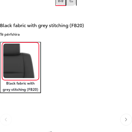
Black fabric with grey stitching (FB20)
Të përfshira
Black fabric with
grey stitching (FB20)
Slide Previous
Slide