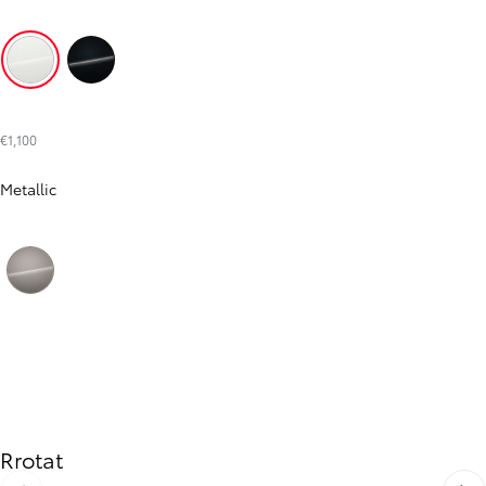
Pure White (040)
Astral Black (202)
€1,100
Metallic
Avant-garde Bronze (4V8)
Rrotat