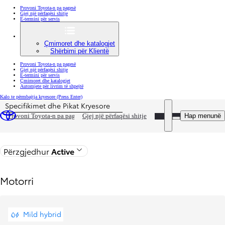
Provoni Toyota-n pa pagesë
Gjej një përfaqësi shitje
E-termini për servis
Çmimoret dhe katalogjet
Shërbimi për Klientë
Provoni Toyota-n pa pagesë
Gjej një përfaqësi shitje
E-termini për servis
Çmimoret dhe katalogjet
Automjete për livrim të shpejtë
Kalo te përmbajtja kryesore
(Press Enter)
Specifikimet dhe Pikat Kryesore
Çmimi është përditësuar Çmimi i konfigurimit tuaj është 80 400 €
DEALER NAME
Hap menunë
Provoni Toyota-n pa pagesë
Gjej një përfaqësi shitje
Kthehu në faqen e modelit
Përzgjedhur
Active
Motorri
Mild hybrid