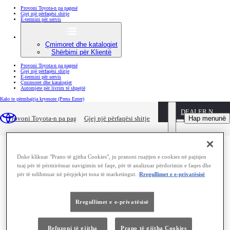
Provoni Toyota-n pa pagesë
Gjej një përfaqësi shitje
E-termini për servis
Çmimoret dhe katalogjet
Shërbimi për Klientë
Provoni Toyota-n pa pagesë
Gjej një përfaqësi shitje
E-termini për servis
Çmimoret dhe katalogjet
Automjete për livrim të shpejtë
Kalo te përmbajtja kryesore
(Press Enter)
DEALER NAME
Provo Land Cruiser falas
Hap menunë
Provoni Toyota-n pa pagesë
Gjej një përfaqësi shitje
Shkoni në një epokë të re me Land Cruiser të ri! Vendosni të dhënat tuaja në formularin e kontaktit dhe
konsulentët tanë të shitjeve do t'ju kontaktojnë sa më shpejt të jetë e mundur.
Duke klikuar "Prano të gjitha Cookies", ju pranoni ruajtjen e cookies në pajisjen
tuaj për të përmirësuar navigimin në faqe, për të analizuar përdorimin e faqes dhe
për të ndihmuar në përpjekjet tona të marketingut.
Rregullimet e e-privatësisë
Rregullimet e e-privatësisë
Refuzoni të gjitha
Prano të gjitha Cookies