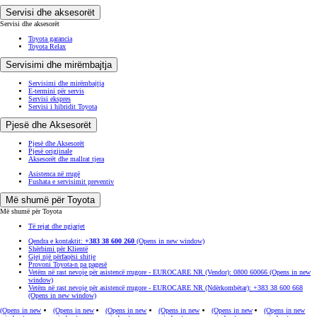
Servisi dhe aksesorët
Servisi dhe aksesorët
Toyota garancia
Toyota Relax
Servisimi dhe mirëmbajtja
Servisimi dhe mirëmbajtja
E-termini për servis
Servisi ekspres
Servisi i hibridit Toyota
Pjesë dhe Aksesorët
Pjesë dhe Aksesorët
Pjesë origjinale
Aksesorët dhe mallrat tjera
Asistenca në rrugë
Fushata e servisimit preventiv
Më shumë për Toyota
Më shumë për Toyota
Të rejat dhe ngjarjet
Qendra e kontaktit:
+383 38 600 260
(Opens in new window)
Shërbimi për Klientë
Gjej një përfaqësi shitje
Provoni Toyota-n pa pagesë
Vetëm në rast nevoje për asistencë rrugore - EUROCARE NR (Vendor): 0800 60066
(Opens in new
window)
Vetëm në rast nevoje për asistencë rrugore - EUROCARE NR (Ndërkombëtar): +383 38 600 668
(Opens in new window)
(Opens in new
(Opens in new
(Opens in new
(Opens in new
(Opens in new
(Opens in new