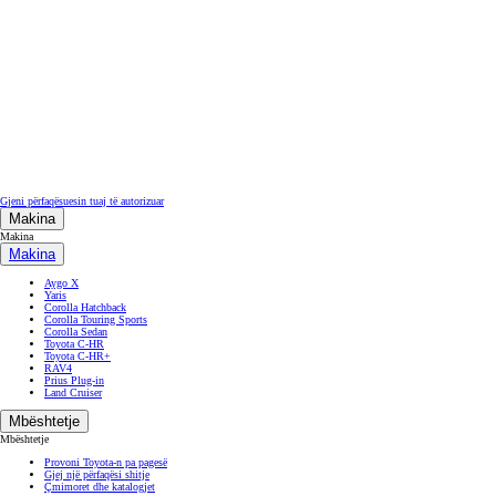
Gjeni përfaqësuesin tuaj të autorizuar
Makina
Makina
Makina
Aygo X
Yaris
Corolla Hatchback
Corolla Touring Sports
Corolla Sedan
Toyota C-HR
Toyota C-HR+
RAV4
Prius Plug-in
Land Cruiser
Mbështetje
Mbështetje
Provoni Toyota-n pa pagesë
Gjej një përfaqësi shitje
Çmimoret dhe katalogjet