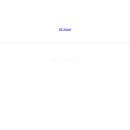
Më shumë
Hilux 48V
Coming soon