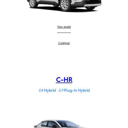
Corolla Cross
View model
:
Corolla Cross
Configure
:
C-HR
Hybrid
Plug-In Hybrid