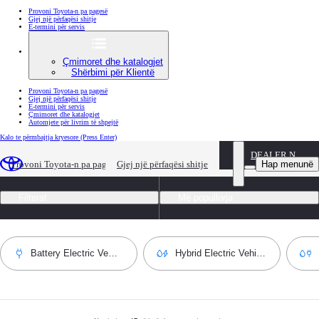
Provoni Toyota-n pa pagesë
Gjej një përfaqësi shitje
E-termini për servis
Çmimoret dhe katalogjet
Shërbimi për Klientë
Provoni Toyota-n pa pagesë
Gjej një përfaqësi shitje
E-termini për servis
Çmimoret dhe katalogjet
Automjete për livrim të shpejtë
Kalo te përmbajtja kryesore
(Press Enter)
DEALER NAME
Gjitha modelet
Hap menunë
Provoni Toyota-n pa pagesë
Gjej një përfaqësi shitje
Filterat
Më popullorja
Battery Electric Vehicle
Hybrid Electric Vehicle