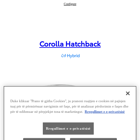
Yaris
Configure
:
Corolla Hatchback
Hybrid
Duke klikuar "Prano të gjitha Cookies", ju pranoni ruajtjen e cookies në pajisjen
tuaj për të përmirësuar navigimin në faqe, për të analizuar përdorimin e faqes dhe
për të ndihmuar në përpjekjet tona të marketingut.
Rregullimet e e-privatësisë
Rregullimet e e-privatësisë
Corolla Hatchback
View model
: