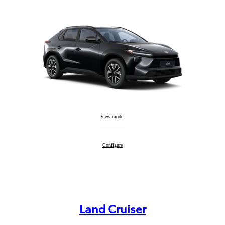
Toyota bZ4X
View model
:
Toyota bZ4X
Configure
:
Land Cruiser