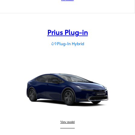
Prius Plug-in
Plug-In Hybrid
Prius Plug-in
View model
: