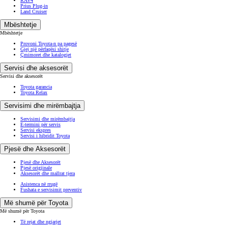
RAV4
Prius Plug-in
Land Cruiser
Mbështetje
Mbështetje
Provoni Toyota-n pa pagesë
Gjej një përfaqësi shitje
Çmimoret dhe katalogjet
Servisi dhe aksesorët
Servisi dhe aksesorët
Toyota garancia
Toyota Relax
Servisimi dhe mirëmbajtja
Servisimi dhe mirëmbajtja
E-termini për servis
Servisi ekspres
Servisi i hibridit Toyota
Pjesë dhe Aksesorët
Pjesë dhe Aksesorët
Pjesë origjinale
Aksesorët dhe mallrat tjera
Asistenca në rrugë
Fushata e servisimit preventiv
Më shumë për Toyota
Më shumë për Toyota
Të rejat dhe ngjarjet