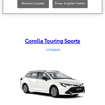
Refuzoni të gjitha
Prano të gjitha Cookies
Corolla Hatchback
Configure
:
Corolla Touring Sports
Hybrid