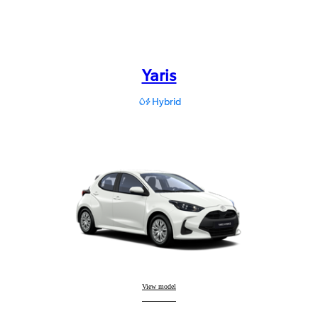
Yaris
Hybrid
Yaris
View model
: