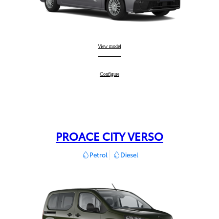
PROACE CITY
View model
:
PROACE CITY
Configure
:
PROACE CITY VERSO
Petrol
Diesel