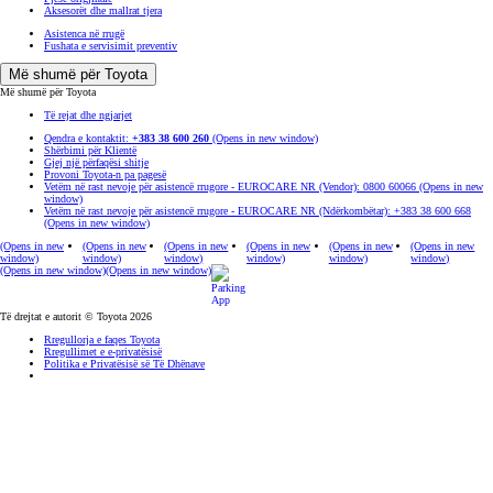
Aksesorët dhe mallrat tjera
Asistenca në rrugë
Fushata e servisimit preventiv
Më shumë për Toyota
Më shumë për Toyota
Të rejat dhe ngjarjet
Qendra e kontaktit:
+383 38 600 260
(Opens in new window)
Shërbimi për Klientë
Gjej një përfaqësi shitje
Provoni Toyota-n pa pagesë
Vetëm në rast nevoje për asistencë rrugore - EUROCARE NR (Vendor): 0800 60066
(Opens in new
window)
Vetëm në rast nevoje për asistencë rrugore - EUROCARE NR (Ndërkombëtar): +383 38 600 668
(Opens in new window)
(Opens in new
(Opens in new
(Opens in new
(Opens in new
(Opens in new
(Opens in new
window)
window)
window)
window)
window)
window)
(Opens in new window)
(Opens in new window)
Të drejtat e autorit © Toyota 2026
Rregullorja e faqes Toyota
Rregullimet e e-privatësisë
Politika e Privatësisë së Të Dhënave