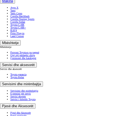
Makina
Aygo X
Yaris
Yaris Cross
Corolla Hatchback
Corolla Touring Sports
Corolla Sedan
Toyota C-HR
Toyota C-HR+
RAV4
Prius Plug-in
Land Cruiser
Mbështetje
Mbështetje
Provoni Toyota-n pa pagesë
Gjej një përfaqësi shitje
Çmimoret dhe katalogjet
Servisi dhe aksesorët
Servisi dhe aksesorët
Toyota garancia
Toyota Relax
Servisimi dhe mirëmbajtja
Servisimi dhe mirëmbajtja
E-termini për servis
Servisi ekspres
Servisi i hibridit Toyota
Pjesë dhe Aksesorët
Pjesë dhe Aksesorët
Pjesë origjinale