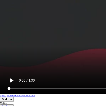
Gjeni përfaqësuesin tuaj të autorizuar
Makina
Makina