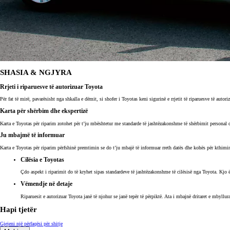
SHASIA & NGJYRA
Rrjeti i riparuesve të autorizuar Toyota
Për fat të mirë, pavarësisht nga shkalla e dëmit, si shofer i Toyotas keni sigurinë e rrjetit të riparuesve të auto
Karta për shërbim dhe ekspertizë
Karta e Toyotas për riparim zotohet për t’ju mbështetur me standarde të jashtëzakonshme të shërbimit personal dh
Ju mbajmë të informuar
Karta e Toyotas për riparim përfshinë premtimin se do t’ju mbajë të informuar rreth datës dhe kohës për kthimin
Cilësia e Toyotas
Çdo aspekt i riparimit do të kryhet sipas standardeve të jashtëzakonshme të cilësisë nga Toyota. Kjo ës
Vëmendje në detaje
Riparuesit e autorizuar Toyota janë të njohur se janë tepër të përpiktë. Ata i mbajnë dritaret e mbyll
Hapi tjetër
Gjejeni një përfaqësi për shitje