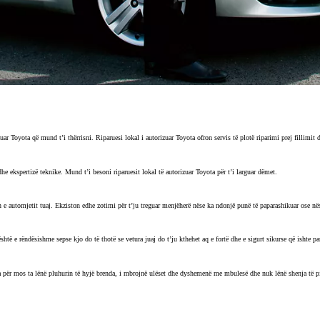
rizuar Toyota që mund t’i thërrisni. Riparuesi lokal i autorizuar Toyota ofron servis të plotë riparimi prej fillimi
e ekspertizë teknike. Mund t’i besoni riparuesit lokal të autorizuar Toyota për t’i larguar dëmet.
 e automjetit tuaj. Ekziston edhe zotimi për t’ju treguar menjëherë nëse ka ndonjë punë të paparashikuar ose nës
htë e rëndësishme sepse kjo do të thotë se vetura juaj do t’ju kthehet aq e fortë dhe e sigurt sikurse që ishte par
ura për mos ta lënë pluhurin të hyjë brenda, i mbrojnë ulëset dhe dyshemenë me mbulesë dhe nuk lënë shenja të pi