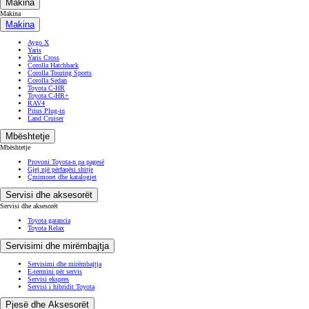
Makina
Makina
Makina
Aygo X
Yaris
Yaris Cross
Corolla Hatchback
Corolla Touring Sports
Corolla Sedan
Toyota C-HR
Toyota C-HR+
RAV4
Prius Plug-in
Land Cruiser
Mbështetje
Mbështetje
Provoni Toyota-n pa pagesë
Gjej një përfaqësi shitje
Çmimoret dhe katalogjet
Servisi dhe aksesorët
Servisi dhe aksesorët
Toyota garancia
Toyota Relax
Servisimi dhe mirëmbajtja
Servisimi dhe mirëmbajtja
E-termini për servis
Servisi ekspres
Servisi i hibridit Toyota
Pjesë dhe Aksesorët