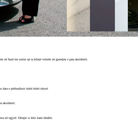
t deri në fund me zotim që ta kthejë veturën në gjendjen e para aksidentit.
e data e përfundimit është është shtyrë.
a aksidentit.
sta në ngjyrë. Detajet si këto kanë rëndësi.