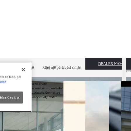
DEALER NAME
i Toyota-n pa pagesë
Gjej një përfaqësi shitje
shtur.
min në faqe, për
ësisë
Asistenca në rrugë
Fushata e servisimit preventiv
MyToyota Always Connected
Toyota Connectivity Match
jitha Cookies