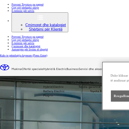
Provoni Toyota-n pa pagesë
Gjej një përfaqësi shitje
E-termini për servis
Çmimoret dhe katalogjet
Shërbimi për Klientë
Provoni Toyota-n pa pagesë
Gjej një përfaqësi shitje
E-termini për servis
Çmimoret dhe katalogjet
Automjete për livrim të shpejtë
Kalo te përmbajtja kryesore
(Press Enter)
SHASIA & NGJYRA
Makina
Ofertë speciale
Hybrid & Electric
Business
Servisi dhe aksesorët
Më shumë për 
Askush nuk dëshiron të pësojë aksident. Por kjo i ndodhë edhe shoferëve më të kujdesshëm. Shumë njerëz kalojnë
Duke klikuar "
të analizuar 
Ofertë speciale
Zbuloni elektrizimin
Toyota Professional
Ofertat Toyota
Më shumë për 
Hybrid Electric
Toyota garancia
Battery Electric
Toyota Relax
Plug-in
Rregullim