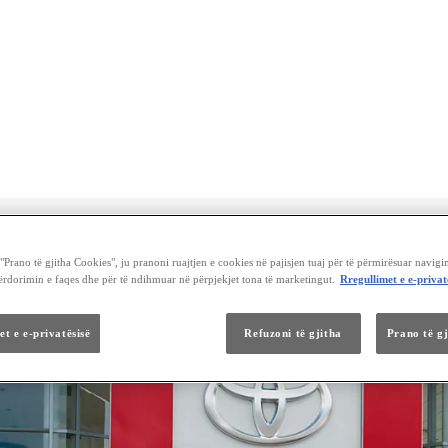
Provon
Toyota
 jetën pa përjetuar asnjë përplasje. Edhe pse shumë prej nesh kur kthehen te vetura e parkuar e gjejnë të gërvi
Prano të gjitha Cookies", ju pranoni ruajtjen e cookies në pajisjen tuaj për të përmirësuar navigi
përdorimin e faqes dhe për të ndihmuar në përpjekjet tona të marketingut.
Rregullimet e e-privat
Toyota
Servisimi dhe mirëmbajtja
Game e gjërë
Caktoni një takim
Servisi ekspres
Ngarkimi
Servisi i hibridit Toyota
Pjesë dhe Aksesorët
et e e-privatësisë
Refuzoni të gjitha
Prano të g
Pjesë origjinale
Aksesorët dhe mallrat tjera
Toyota Boutique