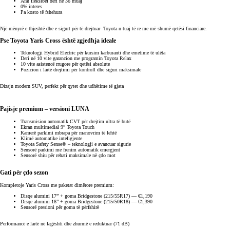
Afat fleksibël deri në 36 muaj
0% interes
Pa kosto të fshehura
Një mënyrë e thjeshtë dhe e sigurt për të drejtuar Toyota-n tuaj të re me më shumë qetësi financiare.
Pse Toyota Yaris Cross është zgjedhja ideale
Teknologji Hybrid Electric për kursim karburanti dhe emetime të ulëta
Deri në 10 vite garancion me programin Toyota Relax
10 vite asistencë rrugore për qetësi absolute
Pozicion i lartë drejtimi për kontroll dhe siguri maksimale
Dizajn modern SUV, perfekt për qytet dhe udhëtime të gjata
Pajisje premium – versioni LUNA
Transmision automatik CVT për drejtim ultra të butë
Ekran multimedial 9” Toyota Touch
Kamerë parkimi mbrapa për manovrim të lehtë
Klimë automatike inteligjente
Toyota Safety Sense® – teknologji e avancuar sigurie
Sensorë parkimi me frenim automatik emergjent
Sensorë shiu për rehati maksimale në çdo mot
Gati për çdo sezon
Kompletoje Yaris Cross me paketat dimërore premium:
Disqe alumini 17” + goma Bridgestone (215/55R17) — €1,190
Disqe alumini 18” + goma Bridgestone (215/50R18) — €1,390
Sensorë presioni për goma të përfshirë
Performancë e lartë në lagështi dhe zhurmë e reduktuar (71 dB)