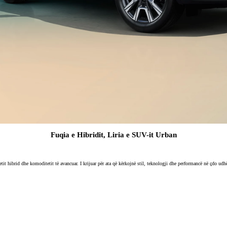
Fuqia e Hibridit, Liria e SUV-it Urban
it hibrid dhe komoditetit të avancuar. I krijuar për ata që kërkojnë stil, teknologji dhe performancë në çdo udh