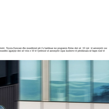
ilitetit Toyota Eurocare dhe mundësinë për t'u bashkuar me programin Relax deri në 10 vjet të automjetit ose
dësi zgjatjeje deri në vitin e 10 të vjetërsisë së automjetit sipas kushteve të përshkruara në faqen tonë të