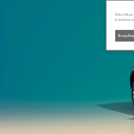
Duke klikuar "
të analizuar 
Rregullim