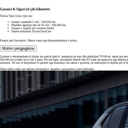
Garanci & Siguri në çdo kilometër
Toyota Yaris Cross vjen me:
Garanci standarde 3 vite / 100,000 km
Mundësi zgjatjeje deri në 10 vite / 200,000 km
Garanci e veçantë për sistemin hibrid
Paketë mobiliteti Toyota EuroCare
Pamjet janë ilustrative. Ofertat varen nga disponueshmëria e stokut.
Mohim përgjegjësie
Çmimet e rekomanduara të shitjes me pakicë janë të paraqitura në euro dhe përfshijnë TVSH-në, taksat për auto
200,000 km (cilado që të vijë e para). Për më tepër, automjetet hibride dhe EV kanë një garancion nga fabrika p
internetit. Në rast të ndryshimit të çmimit nga furnizuesi ose taksat e qeverisë, ne rezervojmë të drejtën për të 
Oferta është vetëm për qëllime informative. Imazhet e automjeteve janë simbolike.