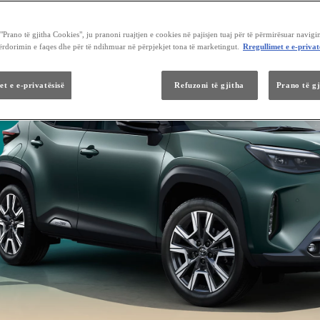
Prano të gjitha Cookies", ju pranoni ruajtjen e cookies në pajisjen tuaj për të përmirësuar navigi
përdorimin e faqes dhe për të ndihmuar në përpjekjet tona të marketingut.
Rregullimet e e-privat
et e e-privatësisë
Refuzoni të gjitha
Prano të g