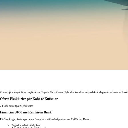
Zbulo një mënyrë të re drejtimi me Toyota Yaris Cross Hybrid – kombinimi perfekt i elegancës urbane, efikasitet
Ofertë Ekskluzive për Kohë të Kufizuar
24,900 euro nga 28,900 euro
Financim 50/50 me Raiffeisen Bank
Përfitoni nga oferta speciale e financimit në bashkëpunim me Raiffeisen Bank:
Pagesë e ndarë në dy faza