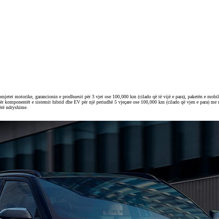
mjetet motorike, garancionin e prodhuesit për 3 vjet ose 100,000 km (cilado që të vijë e para), paketën e mob
ër komponentët e sistemit hibrid dhe EV për një periudhë 5 vjeçare ose 100,000 km (cilado që vjen e para) me mun
bërë ndryshime.