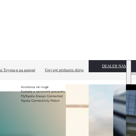
DEALER NAME
i Toyota-n pa pagesë
Gjej një përfaqësi shitje
Asistenca në rrugë
Fushata e servisimit preventiv
MyToyota Always Connected
Toyota Connectivity Match