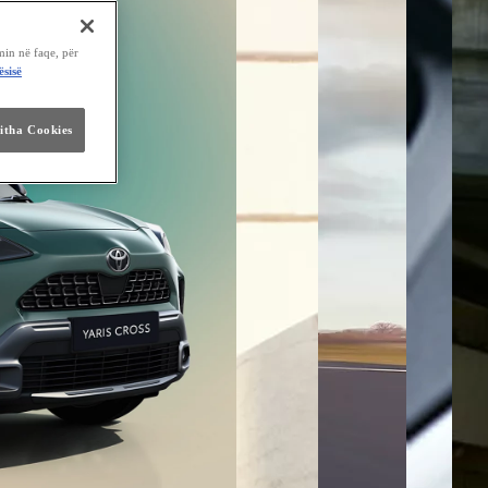
min në faqe, për
ësisë
jitha Cookies