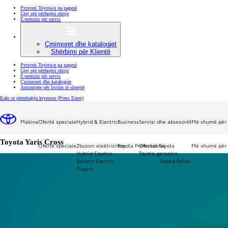
Provoni Toyota-n pa pagesë
Gjej një përfaqësi shitje
E-termini për servis
Çmimoret dhe katalogjet
Shërbimi për Klientë
Provoni Toyota-n pa pagesë
Gjej një përfaqësi shitje
E-termini për servis
Çmimoret dhe katalogjet
Automjete për livrim të shpejtë
Kalo te përmbajtja kryesore
(Press Enter)
Oferta speciale
Makina
Ofertë speciale
Hybrid & Electric
Business
Servisi dhe aksesorët
Më shumë për 
24.900 €*
Toyota Yaris Cross
Ofertë speciale
Zbuloni elektrizimin
Toyota Professional
Ofertat Toyota
Më shumë për 
Hybrid Electric
Toyota garancia
Battery Electric
Toyota Relax
Plug-in