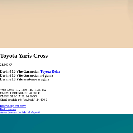
Toyota Yaris Cross
24.900 €*
Deri në 10 Vite Garancion
Toyota Relax
Deri në 10 Vite Garancion në goma
Deri në 10 Vite asistencë rrugore
Yaris Cross HEV Luna 116 HP/85 kW
CMIMI I RREGULLT: 28.800 €
CMIMI SPECIALE: 24.900€*
Ofertë speciale për "buyback": 24.400 €
Rezervo një test drive
Kërko ofertën
Automjete me dorëzim të shpejtë