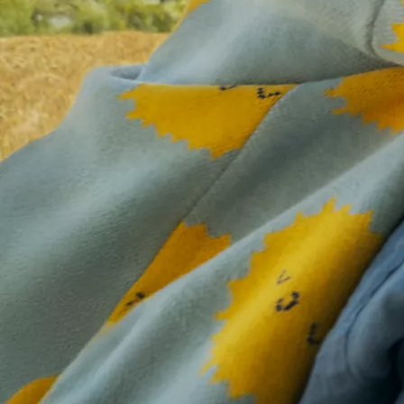
Si të bëni video
Mënyra më e shpejtë dhe më e lehtë për të kuptuar se si funksionojnë shërbimet multimedia dhe të lidhura të
Toyota-s tuaj, videot tona hap pas hapi janë pa fjalë të panevojshme dhe terminologji të komplikuar. Zbuloni
atë që dëshironi të dini, shpejt.