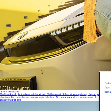
"Pyetje të shpeshta"
Vendi më i mirë për të mësuar më shumë rreth Shërbimeve të Lidhura të automjetit tuaj, faqja e pyetjeve të
shpeshta është e mbushur me informacion të dobishëm. Nga konfigurimi deri te përmirësimet, do të gjeni të
gjitha përgjigjet këtu.
Duke 
faqe,
priva