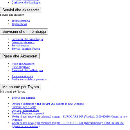
Pjesë dhe Aksesorët
Pjesë dhe Aksesorët
Pjesë origjinale
Aksesorët dhe mallrat tjera
Asistenca në rrugë
Fushata e servisimit preventiv
Më shumë për Toyota
Më shumë për Toyota
Të rejat dhe ngjarjet
Qendra e kontaktit:
+383 38 600 260
(Opens in new window)
Shërbimi për Klientë
Gjej një përfaqësi shitje
Provoni Toyota-n pa pagesë
Vetëm në rast nevoje për asistencë rrugore - EUROCARE NR (Vendor): 0800 60066
(Opens in new
window)
Vetëm në rast nevoje për asistencë rrugore - EUROCARE NR (Ndërkombëtar): +383 38 600 668
(Opens in new window)
(Opens in new
(Opens in new
(Opens in new
(Opens in new
(Opens in new
(Opens in new
window)
window)
window)
window)
window)
window)
(Opens in new window)
(Opens in new window)
Të drejtat e autorit © Toyota 2026
Rregullorja e faqes Toyota
Rregullimet e e-privatësisë
Politika e Privatësisë së Të Dhënave