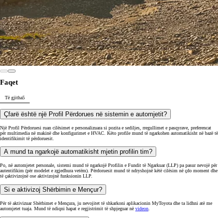
Të gjitha
5
Çfarë është një Profil Përdorues në sistemin e automjetit?
Një Profil Përdoruesi ruan cilësimet e personalizuara si pozita e sediljes, rregullimet e pasqyrave, preferencat
për multimedia në makinë dhe konfigurimet e HVAC. Këto profile mund të ngarkohen automatikisht në bazë të
identifikimit të përdoruesit.
A mund ta ngarkojë automatikisht mjetin profilin tim?
Po, në automjetet personale, sistemi mund të ngarkojë Profilin e Fundit të Ngarkuar (LLP) pa pasur nevojë për
autentifikim (për modelet e zgjedhura vetëm). Përdoruesit mund të ndryshojnë këtë cilësim në çdo moment dhe
të çaktivizojnë ose aktivizojnë funksionin LLP.
Si e aktivizoj Shërbimin e Mençur?
Për të aktivizuar Shërbimet e Mençura, ju nevojitet të shkarkoni aplikacionin MyToyota dhe ta lidhni atë me
automjetet tuaja. Mund të ndiqni hapat e regjistrimit të shpjeguar në
videon
.
Çfarë është asistenti me zë?
Asistenti i Zërit përmirëson sistemin tradicional të komandave me zë, duke mundësuar që klientët të
ndërveprojnë me karakteristikat e automjetit në një mënyrë natyrale dhe miqësore për përdoruesin përmes një
qasjeje të orientuar nga zëri. Ju lutemi referojuni aplikacionit tuaj MyToyota për të shqyrtuar karakteristikat dhe
kapacitetet e automjetit tuaj, si dhe shërbimet tuaja të abonimit.
Çfarë është OTA?
OTA (Over-The-Air) lejon përditësimin e softuerit të automjetit tuaj përmes rrjetit të automjetit, duke
mundësuar si shtimin e veçorive të reja ashtu edhe rregullimin e problemeve.
Dua të