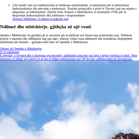
E thjeshtë, e thjeshtë dhe e dizajnuar nga ekspertë, udhëzimet tona hap pas hapi e bëjnë gjithçka të lehtë. Nëse
dëshironi të lidhni një pajisje të re ose të lidhni aplikacionin tuaj MyToyota, ndihma është në dispozicion.