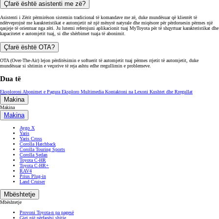
Eksploroni Abonimet e Pagura
Eksploro Multimedia
Kontaktoni na
Lexoni Kushtet dhe Rregullat
Makina
Makina
Makina
Aygo X
Yaris
Yaris Cross
Corolla Hatchback
Corolla Touring Sports
Corolla Sedan
Toyota C-HR
Toyota C-HR+
RAV4
Prius Plug-in
Land Cruiser
Mbështetje
Mbështetje
Provoni Toyota-n pa pagesë
Gjej një përfaqësi shitje
Çmimoret dhe katalogjet
Servisi dhe aksesorët
Servisi dhe aksesorët
Toyota garancia
Toyota Relax
Servisimi dhe mirëmbajtja
Servisimi dhe mirëmbajtja
E-termini për servis
Servisi ekspres
Servisi i hibridit Toyota