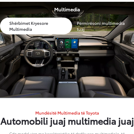
Multimedia
Shërbimet Kryesore
Përmirësoni multimedia
Multimedia
tuaj
Mundësitë Multimedia të Toyota
Automobili juaj multimedia juaj
Çdo model vjen me karakteristika të dedikuara multimediale, të
përshtatura për të përmirësuar funksionalitetin dhe përvojën e
përdoruesit.