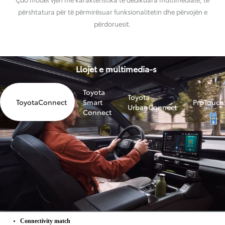
Llojet e multimedia-s
Toyota
Toyota
ToyotaConnect
Smart
ProTouch
UrbanConnect
Connect
Connectivity match
Çdo model vjen me karakteristika të dedikuara multimediale, të përshtatura për të përmirësuar
funksionalitetin dhe përvojën e përdoruesit. Zbuloni potencialin e plotë të Toyotës suaj me mjetin e
përputhjes së lidhshmërisë. Thjesht futni Numrin e Identifikimit të Automjetit (VIN) për të
eksploruar funksionalitetin dhe shërbimet e disponueshme.
Zbuloni Shërbimet e Lidhura të makinës tuaj
Ndihmë dhe mbështetje, gjithçka në një vend.
Qendra e Mbështetjes ka gjithçka që ju nevojitet për të përfituar më shumë nga multimedia juaj. Shfletoni
pyetjet e shpeshta dhe udhëzuesit hap pas hapi, shikoni videot tona udhëzuese dhe kontaktoni drejtpërdrejt
mbështetje për klientët – gjithçka është këtu në Qendrën e Mbështetjes.
Shkoni në Qendrën e Mbështetjes
Si të udhëzohet