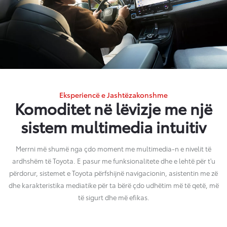
Eksperiencë e Jashtëzakonshme
Komoditet në lëvizje me një
sistem multimedia intuitiv
Merrni më shumë nga çdo moment me multimedia-n e nivelit të
ardhshëm të Toyota. E pasur me funksionalitete dhe e lehtë për t'u
përdorur, sistemet e Toyota përfshijnë navigacionin, asistentin me zë
dhe karakteristika mediatike për ta bërë çdo udhëtim më të qetë, më
të sigurt dhe më efikas.