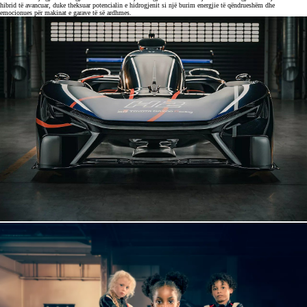
hibrid të avancuar, duke theksuar potencialin e hidrogjenit si një burim energjie të qëndrueshëm dhe
emocionues për makinat e garave të së ardhmes.