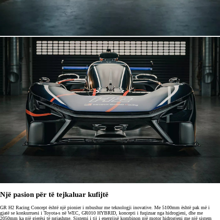
Një pasion për të tejkaluar kufijtë
GR H2 Racing Concept është një pionier i mbushur me teknologji inovative. Me 5100mm është pak më i
gjatë se konkurruesi i Toyota-s në WEC, GR010 HYBRID, koncepti i fuqizuar nga hidrogjeni, dhe me
2050mm ka një gjerësi të ngjashme. Sistemi i tij i energjisë kombinon një motor hidrogjeni me një sistem