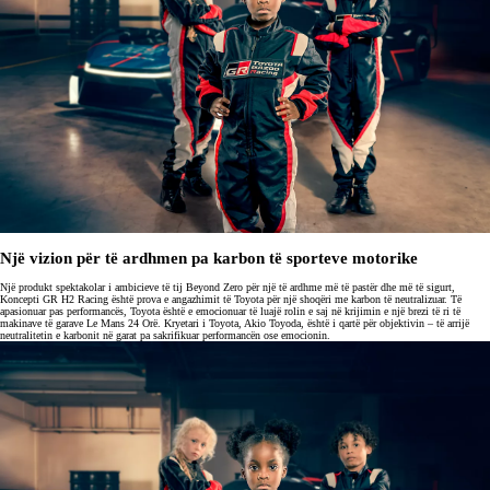
Një vizion për të ardhmen pa karbon të sporteve motorike
Një produkt spektakolar i ambicieve të tij Beyond Zero për një të ardhme më të pastër dhe më të sigurt,
Koncepti GR H2 Racing është prova e angazhimit të Toyota për një shoqëri me karbon të neutralizuar. Të
apasionuar pas performancës, Toyota është e emocionuar të luajë rolin e saj në krijimin e një brezi të ri të
makinave të garave Le Mans 24 Orë. Kryetari i Toyota, Akio Toyoda, është i qartë për objektivin – të arrijë
neutralitetin e karbonit në garat pa sakrifikuar performancën ose emocionin.