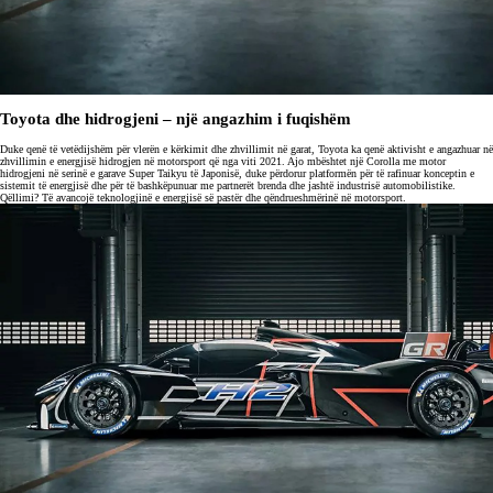
Toyota dhe hidrogjeni – një angazhim i fuqishëm
Duke qenë të vetëdijshëm për vlerën e kërkimit dhe zhvillimit në garat, Toyota ka qenë aktivisht e angazhuar në
zhvillimin e energjisë hidrogjen në motorsport që nga viti 2021. Ajo mbështet një Corolla me motor
hidrogjeni në serinë e garave Super Taikyu të Japonisë, duke përdorur platformën për të rafinuar konceptin e
sistemit të energjisë dhe për të bashkëpunuar me partnerët brenda dhe jashtë industrisë automobilistike.
Qëllimi? Të avancojë teknologjinë e energjisë së pastër dhe qëndrueshmërinë në motorsport.