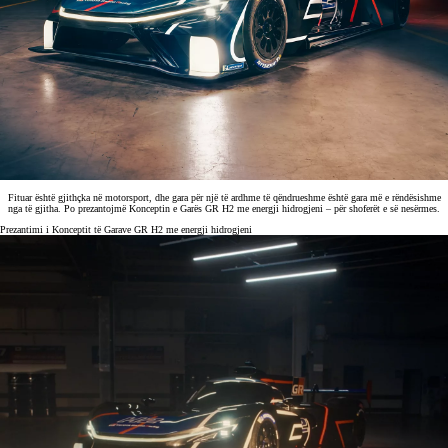
Fituar është gjithçka në motorsport, dhe gara për një të ardhme të qëndrueshme është gara më e rëndësishme
nga të gjitha. Po prezantojmë Konceptin e Garës GR H2 me energji hidrogjeni – për shoferët e së nesërmes.
Prezantimi i Konceptit të Garave GR H2 me energji hidrogjeni