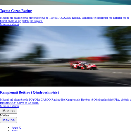
Toyota Gazoo Racing
Mësoni më shumë rreth motorsporteve të TOYOTA GAZOO Racing. Qëndroni të informuar me ngjarjet më të
fundit sportive që përfshijnë Toyota.
Mëso më shumë
Kampionati Botëror i Qëndrueshmërisë
Mësoni më shumë rreth TOYOTA GAZOO Racing dhe Kampionatit Botëror të Qëndrueshmërisë FIA, shtëpia e
famshme e 24 Orëve të Le Mans.
Mëso më shumë
Makina
Makina
Makina
Aygo X
Yaris