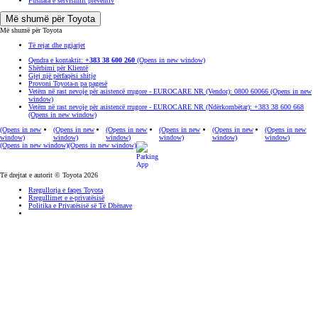
Fushata e servisimit preventiv
Më shumë për Toyota
Më shumë për Toyota
Të rejat dhe ngjarjet
Qendra e kontaktit:
+383 38 600 260
(Opens in new window)
Shërbimi për Klientë
Gjej një përfaqësi shitje
Provoni Toyota-n pa pagesë
Vetëm në rast nevoje për asistencë rrugore - EUROCARE NR (Vendor): 0800 60066
(Opens in new
window)
Vetëm në rast nevoje për asistencë rrugore - EUROCARE NR (Ndërkombëtar): +383 38 600 668
(Opens in new window)
(Opens in new
(Opens in new
(Opens in new
(Opens in new
(Opens in new
(Opens in new
window)
window)
window)
window)
window)
window)
(Opens in new window)
(Opens in new window)
Të drejtat e autorit © Toyota 2026
Rregullorja e faqes Toyota
Rregullimet e e-privatësisë
Politika e Privatësisë së Të Dhënave