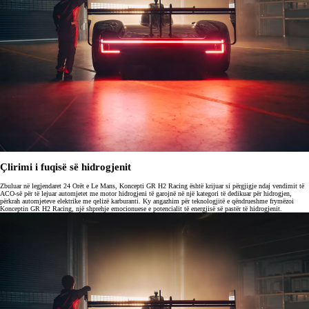
Çlirimi i fuqisë së hidrogjenit
Zbuluar në legjendaret 24 Orët e Le Mans, Koncepti GR H2 Racing është krijuar si përgjigje ndaj vendimit të
ACO-së për të lejuar automjetet me motor hidrogjeni të garojnë në një kategori të dedikuar për hidrogjen,
përkrah automjeteve elektrike me qelizë karburanti. Ky angazhim për teknologjitë e qëndrueshme frymëzoi
Konceptin GR H2 Racing, një shprehje emocionuese e potencialit të energjisë së pastër të hidrogjenit.