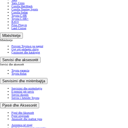
Yaris Cross
Corolla Hatchback
Corolla Touring Sports
Corolla Sedan
Toyota C-HR
Toyota C-HR+
RAV4
Prius Plug-in
Land Cruiser
Mbështetje
Mbështetje
Provoni Toyota-n pa pagesë
Gjej një përfaqësi shitje
Çmimoret dhe katalogjet
Servisi dhe aksesorët
Servisi dhe aksesorët
Toyota garancia
Toyota Relax
Servisimi dhe mirëmbajtja
Servisimi dhe mirëmbajtja
E-termini për servis
Servisi ekspres
Servisi i hibridit Toyota
Pjesë dhe Aksesorët
Pjesë dhe Aksesorët
Pjesë origjinale
Aksesorët dhe mallrat tjera
Asistenca në rrugë