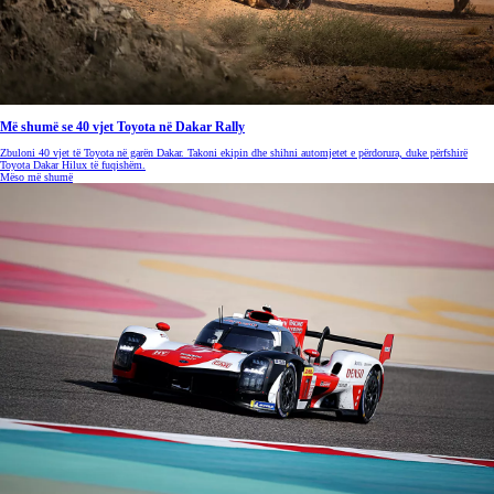
Më shumë se 40 vjet Toyota në Dakar Rally
Zbuloni 40 vjet të Toyota në garën Dakar. Takoni ekipin dhe shihni automjetet e përdorura, duke përfshirë
Toyota Dakar Hilux të fuqishëm.
Mëso më shumë