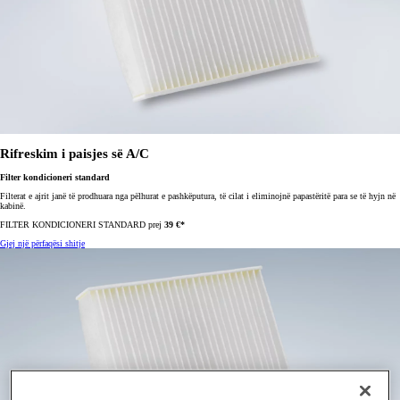
Rifreskim i paisjes së A/C
Filter kondicioneri standard
Filterat e ajrit janë të prodhuara nga pëlhurat e pashkëputura, të cilat i eliminojnë papastëritë para se të
hyjn në
kabinë.
FILTER KONDICIONERI STANDARD prej
39 €*
Gjej një përfaqësi shitje