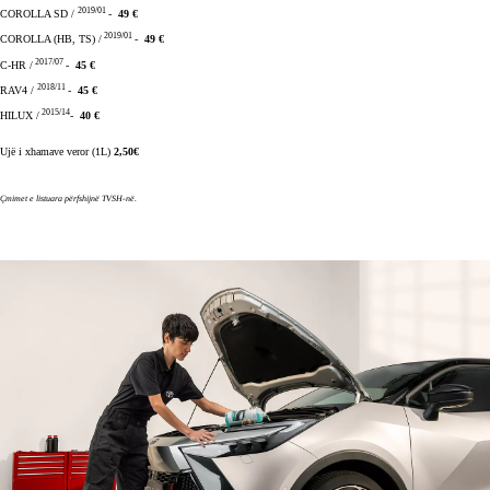
2019/01
COROLLA SD /
-
49 €
2019/01
COROLLA (HB, TS) /
-
49 €
2017/07
C-HR /
-
45 €
2018/11
RAV4 /
-
45 €
2015/14
HILUX /
-
40 €
Ujë i xhamave veror (1L)
2,50€
Çmimet e listuara përfshijnë TVSH-në.