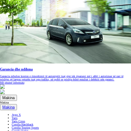
Garancia dhe ndihma
Garancia mbulon koston e rimorkimit të automjetit tuaj gjer tek riparuesi më i afërt i autorizuar në rast të
prishjes që largon veturën tuaj nga trafiku, në qoftë se prishja është rezultat i defektit nën garanci.
Më shumë informata
Makina
Makina
Makina
Aygo X
Yaris
Yaris Cross
Corolla Hatchback
Corolla Touring Sports
Corolla Sedan