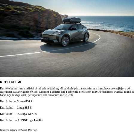
KUTI I KULMI
Kutitë e kulmit me madhësi të ndryshme janë zgjidhja ideale për transportimin e bagazheve ose pajisjeve për
aktivitetet tuaja të kohës së lirë. Montim i shpejtë dhe i lehtë me një sistem mbyllje qendrore. Kapaku mund të
hapet nga të dyja anët, për ngarkim
dhe shkarkim më të lehtë.
Kuti kulmi – M nga
890 €
Kuti kulmi – L nga
985 €
Kuti kulmi – XL nga
1.175 €
Kuti kulmi – ALPINE nga
1.450 €
Çmimet e listuara përfshijnë TVSH-në.