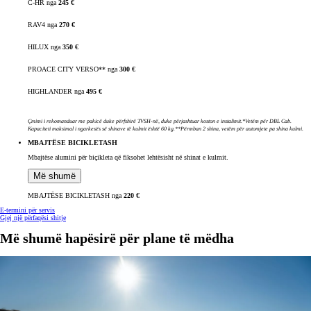
C-HR nga
245 €
RAV4 nga
270 €
HILUX nga
350 €
PROACE CITY VERSO** nga
300 €
HIGHLANDER nga
495 €
Çmimi i rekomanduar me pakicë duke përfshirë TVSH-në, duke përjashtuar koston e instalimit.*Vetëm për DBL Cab.
Kapaciteti maksimal i ngarkesës së shinave të kulmit është 60 kg.**Përmban 2 shina, vetëm për automjete pa shina kulmi.
MBAJTËSE BICIKLETASH
Mbajtëse alumini për biçikleta që fiksohet
lehtësisht në shinat e kulmit.
Më shumë
MBAJTËSE BICIKLETASH nga
220 €
E-termini për servis
Gjej një përfaqësi shitje
Më shumë hapësirë për plane të mëdha