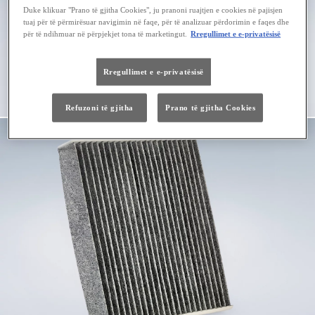
Duke klikuar "Prano të gjitha Cookies", ju pranoni ruajtjen e cookies në pajisjen
tuaj për të përmirësuar navigimin në faqe, për të analizuar përdorimin e faqes dhe
për të ndihmuar në përpjekjet tona të marketingut.
Rregullimet e e-privatësisë
Rregullimet e e-privatësisë
Refuzoni të gjitha
Prano të gjitha Cookies