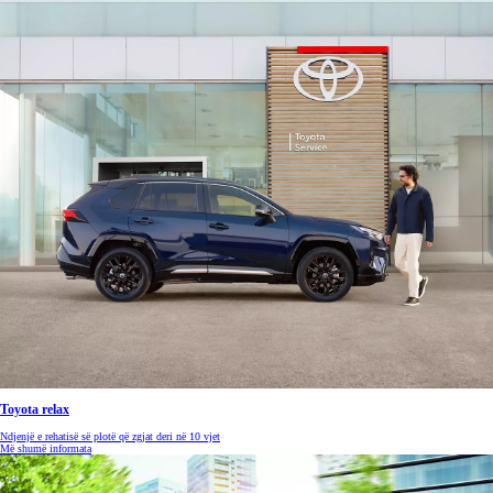
Toyota relax
Ndjenjë e rehatisë së plotë që zgjat deri në 10 vjet
Më shumë informata