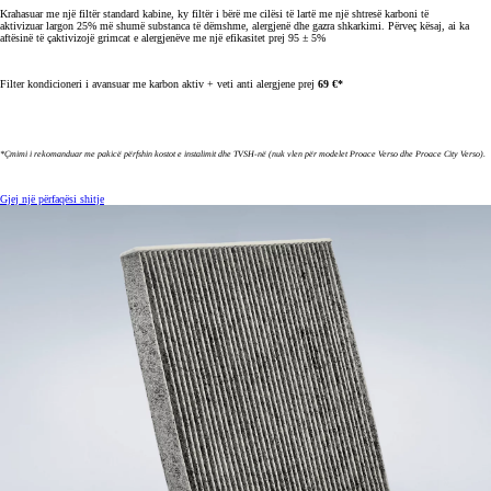
Krahasuar me një filtër standard kabine, ky filtër i bërë me cilësi të lartë me një shtresë karboni të
aktivizuar largon 25% më shumë substanca të dëmshme, alergjenë dhe gazra shkarkimi. Përveç kësaj, ai ka
aftësinë të çaktivizojë grimcat e alergjenëve me një efikasitet prej 95
± 5%
Filter kondicioneri i avansuar me karbon aktiv + veti anti alergjene prej
69 €*
*Çmimi i rekomanduar me pakicë përfshin kostot e instalimit dhe TVSH-në (nuk vlen për modelet Proace Verso dhe Proace City Verso).
Gjej një përfaqësi shitje