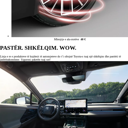
Mbrojtje e alu-rrotëve
40 €
PASTËR. SHKËLQIM. WOW.
Linja e re e produkteve të kujdesit të automjeteve do t’i ofrojnë Toyota-s tuaj një shkëlqim dhe pastërti të
jashtëzakonshme. Siguroni paketën tuaj sot!