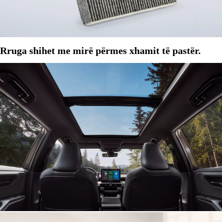
Rruga shihet me mirë përmes xhamit të pastër.