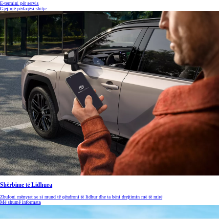
E-termini për servis
Gjej një përfaqësi shitje
Shërbime të Lidhura
Zbuloni mënyrat se si mund të qëndroni të lidhur dhe ta bëni drejtimin më të mirë
Më shumë informata