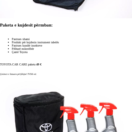
Paketa e kujdesit përmban:
Pastrues xhami
Produkt për kujdesin instrument tabelës
Pastrues kundër insekteve
Pëlhurë mikrofibër
Çantë Toyota
TOYOTA CAR CARE paketa
49 €
Çmimet e listuara përfshijnë TVSH-në.