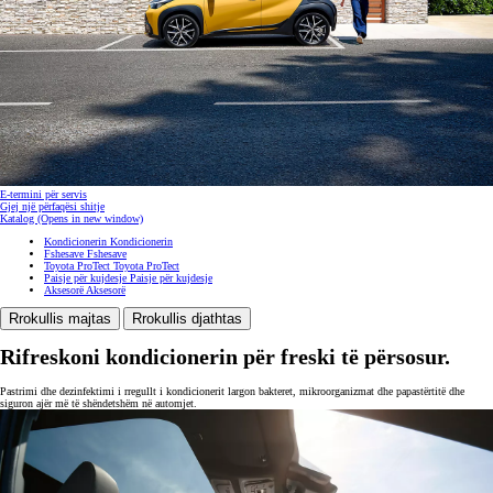
E-termini për servis
Gjej një përfaqësi shitje
Katalog
(Opens in new window)
Kondicionerin
Kondicionerin
Fshesave
Fshesave
Toyota ProTect
Toyota ProTect
Paisje për kujdesje
Paisje për kujdesje
Aksesorë
Aksesorë
Rrokullis majtas
Rrokullis djathtas
Rifreskoni kondicionerin për freski të përsosur.
Pastrimi dhe dezinfektimi i rregullt i kondicionerit largon bakteret, mikroorganizmat dhe papastërtitë dhe
siguron ajër më të shëndetshëm në automjet.