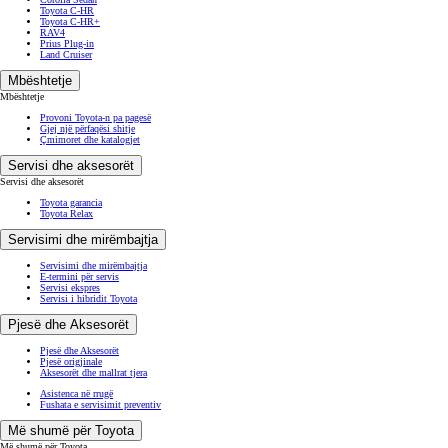
Toyota C-HR
Toyota C-HR+
RAV4
Prius Plug-in
Land Cruiser
Mbështetje
Mbështetje
Provoni Toyota-n pa pagesë
Gjej një përfaqësi shitje
Çmimoret dhe katalogjet
Servisi dhe aksesorët
Servisi dhe aksesorët
Toyota garancia
Toyota Relax
Servisimi dhe mirëmbajtja
Servisimi dhe mirëmbajtja
E-termini për servis
Servisi ekspres
Servisi i hibridit Toyota
Pjesë dhe Aksesorët
Pjesë dhe Aksesorët
Pjesë origjinale
Aksesorët dhe mallrat tjera
Asistenca në rrugë
Fushata e servisimit preventiv
Më shumë për Toyota
Më shumë për Toyota