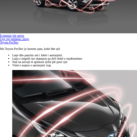
E-termini për servis
Gjej një përfaqësi shitje
Toyota ProTect
Me Toyota ProTect ju kurseni para, kohë dhe ujë:
Larje dhe pastrim më i lehtë i
automjetit.
Larja e rregullt me shampon pa dyll
është e mjaftueshme.
Nuk ka nevojë të aplikoni dyllë për
pesë vjet.
Vlerë e ruajtur e automjetit tuaj.