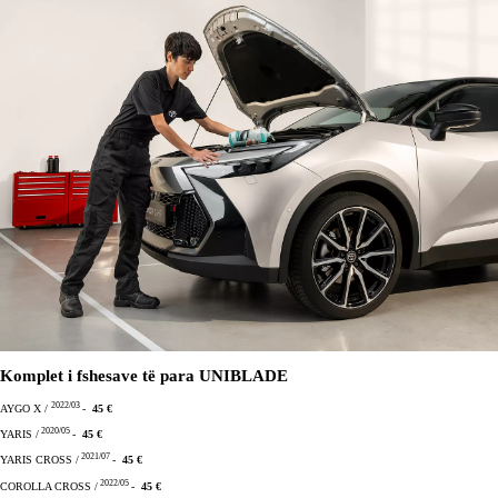
Komplet i fshesave të para UNIBLADE
2022/03
AYGO X /
-
45 €
2020/05
YARIS /
-
45 €
2021/07
YARIS CROSS /
-
45 €
2022/05
COROLLA CROSS /
-
45 €