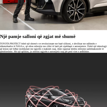
Një pamje salloni që zgjat më shumë
TOYOTA PROTECT është një shtresë e re revolucionare me bazë silikoni, e zhvilluar me ndihmën e
shkencëtarëve të NASA-s, që ofron mbrojtje me cilësi të lartë për sipërfaqet e automjeteve. Është një teknologji
që krijon një lidhje molekulare me ngjyrën e makinës suaj, duke siguruar kështu mbrojtje jashtëzakonisht të
qëndrueshme. Me një aplikim, ju mbroni ngjyrën e automjetit tuaj për pesë vitet e ardhshme.