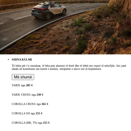
SHINA KULMI
Të lehta për t’u instaluar, të bëra prej alumini të fortë dhe të lehtë me veçori të mbylljës. Ato janë
ideale në kombinim me kutitë e kulmit,
mbajtëset e skive ose të biçikletave.
Më shumë
YARIS nga
285 €
YARIS CROSS nga
230 €
COROLLA CROSS nga
365 €
COROLLA SD nga
255 €
COROLLA (HB, TS) nga
255 €