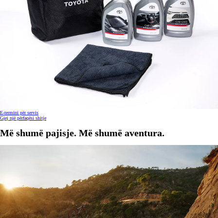
E-termini për servis
Gjej një përfaqësi shitje
Më shumë pajisje. Më shumë aventura.