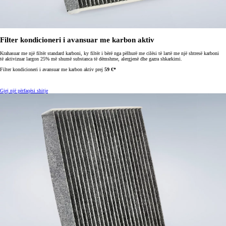
Filter kondicioneri i avansuar me karbon aktiv
Krahasuar me një filtër standard karboni, ky filtër i bërë nga pëlhurë me cilësi të lartë me një shtresë karboni
të aktivizuar largon 25% më shumë substanca të dëmshme,
alergjenë dhe gazra shkarkimi.
Filter kondicioneri i avansuar me karbon aktiv prej
59 €*
Gjej një përfaqësi shitje