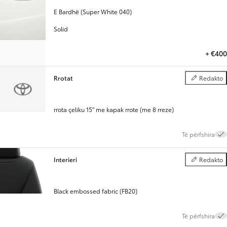
E Bardhë (Super White 040)
Solid
+
€400
Rrotat
Redakto
Rrotat
rrota çeliku 15" me kapak rrote (me 8 rreze)
Të përfshira
Interieri
Redakto
Interieri
Black embossed fabric (FB20)
Të përfshira