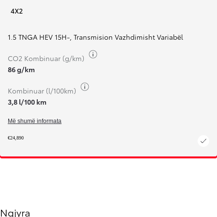
4X2
1.5 TNGA HEV 15H-
,
Transmision Vazhdimisht Variabël
Toggle fuel info
CO2 Kombinuar (g/km)
86 g/km
Toggle fuel info
Kombinuar (l/100km)
3,8 l/100 km
Më shumë informata
€24,890
Ngjyra