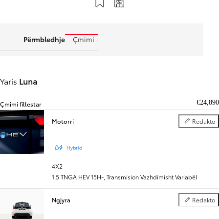
Përmbledhje
Çmimi
Yaris
Luna
€24,890
Çmimi fillestar
Motorri
Redakto
Motorri
Hybrid
4X2
1.5 TNGA HEV 15H-
,
Transmision Vazhdimisht Variabël
Ngjyra
Redakto
Ngjyra