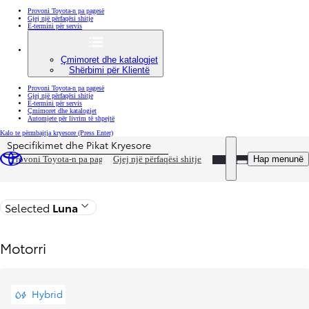
Provoni Toyota-n pa pagesë
Gjej një përfaqësi shitje
E-termini për servis
Çmimoret dhe katalogjet
Shërbimi për Klientë
Provoni Toyota-n pa pagesë
Gjej një përfaqësi shitje
E-termini për servis
Çmimoret dhe katalogjet
Automjete për livrim të shpejtë
Kalo te përmbajtja kryesore
(Press Enter)
Specifikimet dhe Pikat Kryesore
Çmimi është përditësuar Çmimi i konfigurimit tuaj është 25 290 €
DEALER NAME
Hap menunë
Provoni Toyota-n pa pagesë
Gjej një përfaqësi shitje
Kthehu në faqen e modelit
Selected
Luna
Motorri
Hybrid