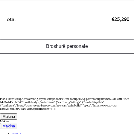
Total
€25,290
Broshurë personale
POST https://dxp-webcarconfig.toyota-europe.com/v1/car-config/xk/sq?path=configure/09a6531a-c3f1-4d2d-
b4d3-eb45cbb35478 with body {"reduxState":{"carConfigSettings":{"loadedStepUrls":
{"configure":"https://www.toyota-kosovo.com/new-cars/yaris/build","specs":"https://www.toyota-
kosovo.com/new-cars/yaris/specifications"}}}}
Makina
Makina
Makina
Aygo X