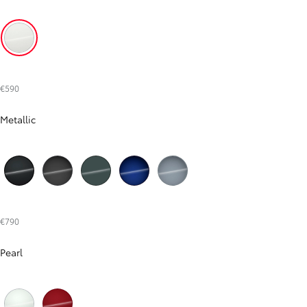
E Bardhë (Super White 040)
€590
Metallic
E zezë (Black Mica 209)
Hiri (Ash 1M2)
Gjelbërt (Ever Rest 6X7)
Kaltërt (Juniper Blue 8Y8)
Hiri (Celestite Grey 1K3)
€790
Pearl