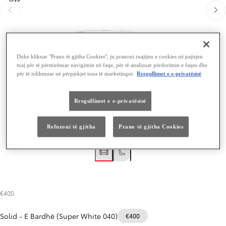
Slide Previous
Slide
Duke klikuar "Prano të gjitha Cookies", ju pranoni ruajtjen e cookies në pajisjen
tuaj për të përmirësuar navigimin në faqe, për të analizuar përdorimin e faqes dhe
për të ndihmuar në përpjekjet tona të marketingut.
Rregullimet e e-privatësisë
Rregullimet e e-privatësisë
Refuzoni të gjitha
Prano të gjitha Cookies
€400
Solid
-
E Bardhë (Super White 040)
€400