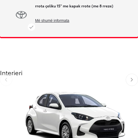
rrota çeliku 15" me kapak rrote (me 8 rreze)
Më shumë informata
Interieri
Slide Previous
Slide