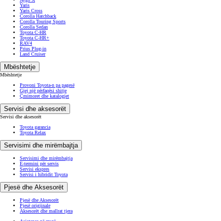
Yaris
Yaris Cross
Corolla Hatchback
Corolla Touring Sports
Corolla Sedan
Toyota C-HR
Toyota C-HR+
RAV4
Prius Plug-in
Land Cruiser
Mbështetje
Mbështetje
Provoni Toyota-n pa pagesë
Gjej një përfaqësi shitje
Çmimoret dhe katalogjet
Servisi dhe aksesorët
Servisi dhe aksesorët
Toyota garancia
Toyota Relax
Servisimi dhe mirëmbajtja
Servisimi dhe mirëmbajtja
E-termini për servis
Servisi ekspres
Servisi i hibridit Toyota
Pjesë dhe Aksesorët
Pjesë dhe Aksesorët
Pjesë origjinale
Aksesorët dhe mallrat tjera