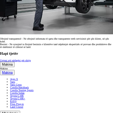
Ofrojmë transparencë - Ne ofrojmë informata të qarta dhe transparente rreth servisimit për çdo klient, në çdo
kohë.
Besimi - Ne synojmë ta fitojmë besimin e klientëve tanë nëpërmjet ekspertizës së provuar dhe produkteve dhe
të shërbimit të cilësisë së lartë.
Hapi tjetër
Gjejeni një përfaqësi për shitje
Makina
Makina
Makina
Aygo X
Yaris
Yaris Cross
Corolla Hatchback
Corolla Touring Sports
Corolla Sedan
Toyota C-HR
Toyota C-HR+
RAV4
Prius Plug-in
Land Cruiser