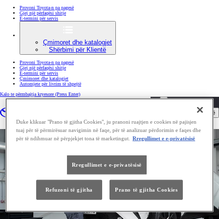
Provoni Toyota-n pa pagesë
Gjej një përfaqësi shitje
E-termini për servis
Çmimoret dhe katalogjet
Shërbimi për Klientë
Provoni Toyota-n pa pagesë
Gjej një përfaqësi shitje
E-termini për servis
Çmimoret dhe katalogjet
Automjete për livrim të shpejtë
Kalo te përmbajtja kryesore
(Press Enter)
DEALER NAME
Premtimi I shërbimit të toyotës
Hap menunë
Provoni Toyota-n pa pagesë
Gjej një përfaqësi shitje
Duke klikuar "Prano të gjitha Cookies", ju pranoni ruajtjen e cookies në pajisjen
tuaj për të përmirësuar navigimin në faqe, për të analizuar përdorimin e faqes dhe
për të ndihmuar në përpjekjet tona të marketingut.
Rregullimet e e-privatësisë
Rregullimet e e-privatësisë
Refuzoni të gjitha
Prano të gjitha Cookies