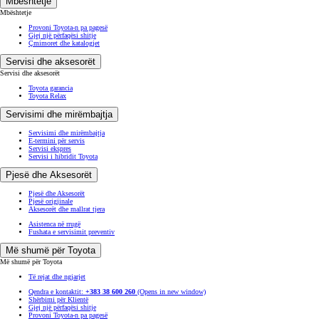
Mbështetje
Mbështetje
Provoni Toyota-n pa pagesë
Gjej një përfaqësi shitje
Çmimoret dhe katalogjet
Servisi dhe aksesorët
Servisi dhe aksesorët
Toyota garancia
Toyota Relax
Servisimi dhe mirëmbajtja
Servisimi dhe mirëmbajtja
E-termini për servis
Servisi ekspres
Servisi i hibridit Toyota
Pjesë dhe Aksesorët
Pjesë dhe Aksesorët
Pjesë origjinale
Aksesorët dhe mallrat tjera
Asistenca në rrugë
Fushata e servisimit preventiv
Më shumë për Toyota
Më shumë për Toyota
Të rejat dhe ngjarjet
Qendra e kontaktit:
+383 38 600 260
(Opens in new window)
Shërbimi për Klientë
Gjej një përfaqësi shitje
Provoni Toyota-n pa pagesë